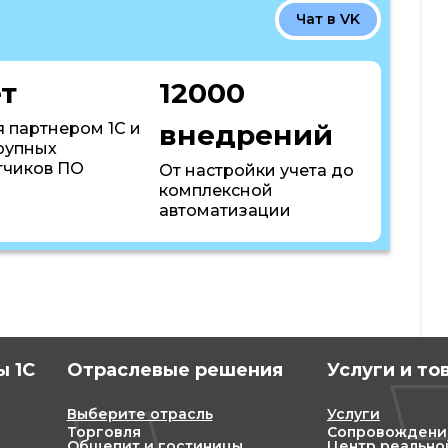
Чат в VK
ет
12000
внедрений
 партнером 1С и
рупных
тчиков ПО
От настройки учета до
комплексной
автоматизации
 1С
Отраслевые решения
Услуги и то
Выберите отрасль
Услуги
Торговля
Сопровождени
Общепит и гостиницы
Центр реально