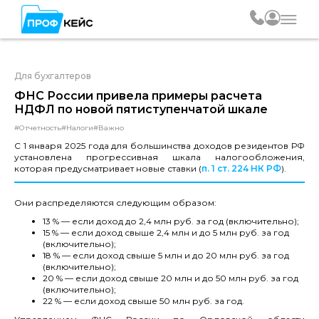
Для бухгалтеров
ФНС России привела примеры расчета
НДФЛ по новой пятиступенчатой шкале
#Отчетность
#Налоги
#Важно
С 1 января 2025 года для большинства доходов резидентов РФ
установлена прогрессивная шкала налогообложения,
которая предусматривает новые ставки (
п. 1 ст. 224 НК РФ
).
Они распределяются следующим образом:
13 % — если доход до 2,4 млн руб. за год (включительно);
15 % — если доход свыше 2,4 млн и до 5 млн руб. за год
(включительно);
18 % — если доход свыше 5 млн и до 20 млн руб. за год
(включительно);
20 % — если доход свыше 20 млн и до 50 млн руб. за год
(включительно);
22 % — если доход свыше 50 млн руб. за год.