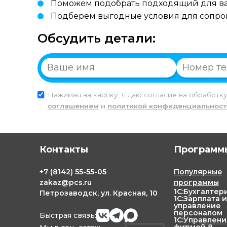
Поможем подобрать подходящий для ва
Подберем выгодные условия для сопр
Обсудить детали:
Нажимая на кнопку, я даю согласие на обработк
соглашением
и
политикой конфиденциальност
Контакты
Программы
+7
(8142)
55-55-05
Популярные
zakaz@pcs.ru
программы
1С:Бухгалтер
Петрозаводск, ул. Красная, 10
1С:Зарплата и
управление
персоналом
Быстрая связь:
1С:Управлен