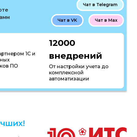
Чат в Telegram
оте
рамм
Чат в VK
Чат в Max
12000
внедрений
артнером 1С и
пных
ков ПО
От настройки учета до
комплексной
автоматизации
чших!