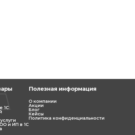
вары
Полезная информация
О компании
Акции
е 1С
Блог
й
Кейсы
Политика конфиденциальности
 услуги
О и ИП в 1С
а