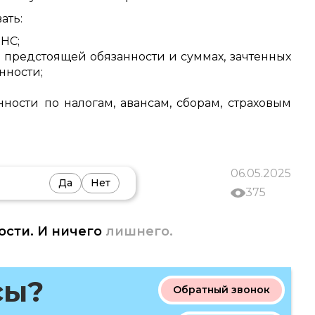
ать:
НС;
предстоящей обязанности и суммах, зачтенных
нности;
ности по налогам, авансам, сборам, страховым
06.05.2025
Да
Нет
375
ости. И ничего
лишнего.
сы?
Обратный звонок