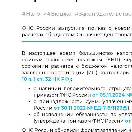
#Налоги
#Бюджет
#Законодательство
ФНС России выпустила приказ о новом 
расчетах с бюджетом. Он начнет действовать
В настоящее время большинство налогов
единым налоговым платежом (ЕНП) чер
состоянии расчетов с бюджетом налогоп
заявлению организации (ИП) контролеры 
10 п. 1 ст. 32 НК РФ
):
о наличии положительного, отрицат
приказом ФНС России
от 05.11.2024 
о принадлежности сумм, уплаченны
России
от 30.11.2022 № ЕД-7-8/1129@
);
об исполнении обязанности по уплат
(утверждена приказом ФНС России
от
ФНС России обновили формат заявления на