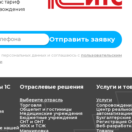
с тариф
овождения
Отправить заявку
у персональных данных и соглашаюсь c
пользовательским
и
.
 1С
Отраслевые решения
Услуги и то
Выберите отрасль
Услуги
Торговля
Сопровождени
Общепит и гостиницы
Центр реально
ия
Медицинские учреждения
автоматизации
Бюджетные учреждения
Бухгалтерские
СНТ и ОНТ
Регистрация ОО
ЖКХ и ТСЖ
Веб-разработк
ие нашей
Маркировка
Товары