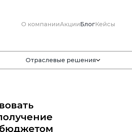
О компании
Акции
Блог
Кейсы
Отраслевые решения
твовать
 получение
с бюджетом