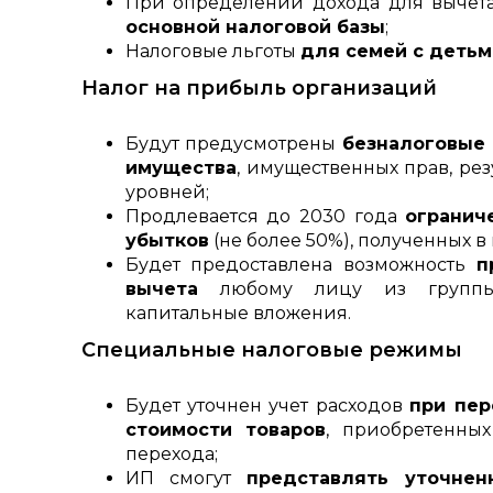
При определении дохода для вычета
основной налоговой базы
;
Налоговые льготы
для семей с детьм
Налог на прибыль организаций
Будут предусмотрены
безналоговые
имущества
,
имущественных прав, резу
уровней;
Продлевается до 2030 года
огранич
убытков
(не более 50%), полученных 
Будет предоставлена возможность
п
вычета
любому лицу из группы 
капитальные вложения.
Специальные налоговые режимы
Будет уточнен учет расходов
при пер
стоимости товаров
, приобретенны
перехода;
ИП смогут
представлять уточнен