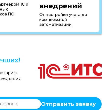
внедрений
артнером 1С и
пных
ков ПО
От настройки учета до
комплексной
автоматизации
чших!
с тариф
овождения
Отправить заявку