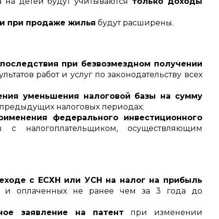
 на детей будут учитываются
только доходы
и при продаже жилья
будут расширены.
 последствия при безвозмездном получении
льтатов работ и услуг по законодательству всех
ения уменьшения налоговой базы на сумму
в предыдущих налоговых периодах;
рименения федерального инвестиционного
с налогоплательщиком, осуществляющим
еходе с ЕСХН или УСН на налог на прибыль
х и оплаченных не ранее чем за 3 года до
ное заявление на патент
при изменении