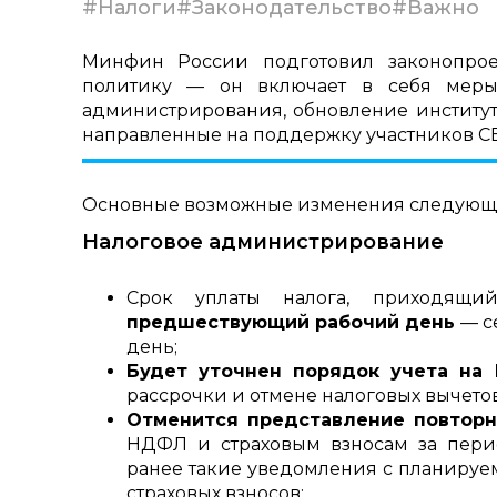
#Налоги
#Законодательство
#Важно
Минфин России подготовил законопрое
политику — он включает в себя меры
администрирования, обновление институт
направленные на поддержку участников С
Основные возможные изменения следующ
Налоговое администрирование
Срок уплаты налога, приходящ
предшествующий рабочий день
— с
день;
Будет уточнен порядок учета на 
рассрочки и отмене налоговых вычетов
Отменится представление повтор
НДФЛ и страховым взносам за пери
ранее такие уведомления с планиру
страховых взносов;