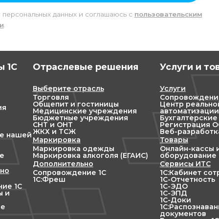
у персональных данных и соглашаюсь c
пользовательским
и
.
 1С
Отраслевые решения
Услуги и то
Выберите отрасль
Услуги
Торговля
Сопровождени
Общепит и гостиницы
Центр реально
ия
Медицинские учреждения
автоматизации
Бюджетные учреждения
Бухгалтерские
СНТ и ОНТ
Регистрация ОО
ЖКХ и ТСЖ
Веб-разработк
ие нашей
Маркировка
Товары
Маркировка одежды
Онлайн-кассы 
е
Маркировка алкоголя (ЕГАИС)
оборудование
Дополнительно
Сервисы ИТС
но
Сопровождение 1С
1С:Кабинет со
1С:Фреш
1С-Отчетность
ие 1С
1С-ЭДО
ы и
1С-ЭПД
1С-Доки
ие
1С:Распознава
документов