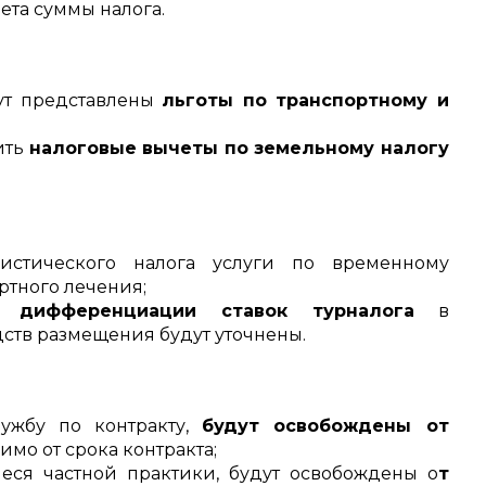
ета суммы налога.
ут представлены
льготы по транспортному и
ить
налоговые вычеты по земельному налогу
истического налога услуги по временному
ртного лечения;
 дифференциации ставок турналога
в
дств размещения будут уточнены.
ужбу по контракту,
будут освобождены от
мо от срока контракта;
иеся частной практики, будут освобождены о
т