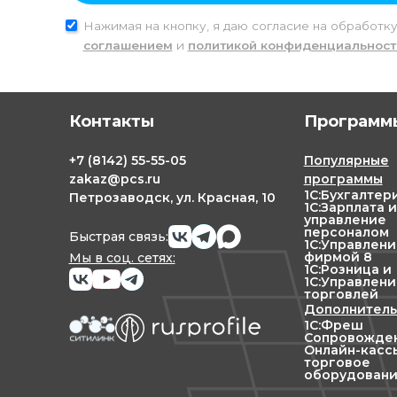
Нажимая на кнопку, я даю согласие на обработк
соглашением
и
политикой конфиденциальност
Контакты
Программы
+7
(8142)
55-55-05
Популярные
zakaz@pcs.ru
программы
1С:Бухгалтер
Петрозаводск, ул. Красная, 10
1С:Зарплата и
управление
персоналом
Быстрая связь:
1С:Управлен
фирмой 8
Мы в соц. сетях:
1С:Розница и
1С:Управлени
торговлей
Дополнитель
1С:Фреш
Сопровожден
Онлайн-касс
торговое
оборудован