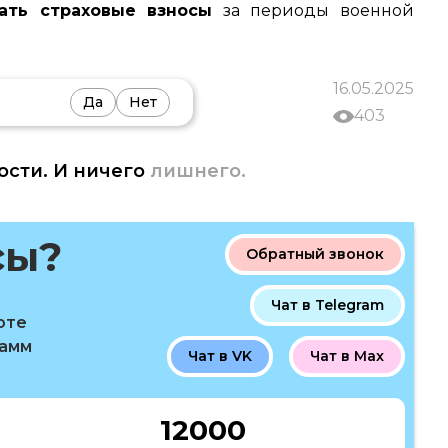
ать страховые взносы
за периоды военной
16.05.2025
Да
Нет
403
ости. И ничего
лишнего.
сы?
Обратный звонок
Чат в Telegram
оте
рамм
Чат в VK
Чат в Max
12000