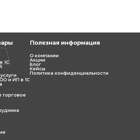
вары
Полезная информация
О компании
Акции
е 1С
Блог
й
Кейсы
Политика конфиденциальности
 услуги
О и ИП в 1С
а
и торговое
трудника
ние