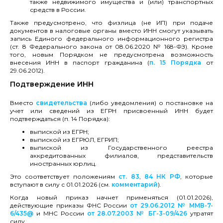
также недвижимого имущества и (или) транспортных
средств в России.
Также предусмотрено, что физлица (не ИП) при подаче
документов в налоговые органы вместо ИНН смогут указывать
запись Единого федерального информационного регистра
(ст. 8 Федерального закона от 08.06.2020 № 168-ФЗ). Кроме
того, новым Порядком не предусмотрена возможность
внесения ИНН в паспорт гражданина (
п. 15 Порядка
от
29.06.2012).
Подтверждение ИНН
Вместо
свидетельства
(либо уведомления) о постановке на
учет или сведений из ЕГРН присвоенный ИНН будет
подтверждаться (п. 14 Порядка):
выпиской из ЕГРН;
выпиской из ЕГРЮЛ, ЕГРИП;
выпиской из Государственного реестра
аккредитованных филиалов, представительств
иностранных юрлиц.
Это соответствует положениям
ст. 83
,
84 НК РФ
, которые
вступают в силу с 01.01.2026 (см.
комментарий
).
Когда новый приказ начнет применяться (01.01.2026),
действующие приказы ФНС России
от 29.06.2012 № ММВ-7-
6/435@
и МНС России
от 28.07.2003 № БГ-3-09/426
утратят
силу.