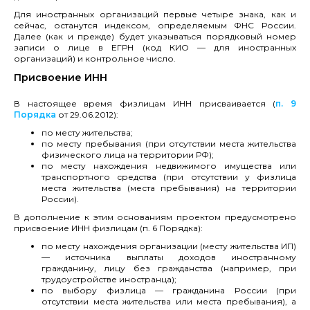
Для иностранных организаций первые четыре знака, как и
сейчас, останутся индексом, определяемым ФНС России.
Далее (как и прежде) будет указываться порядковый номер
записи о лице в ЕГРН (код КИО — для иностранных
организаций) и контрольное число.
Присвоение ИНН
В настоящее время физлицам ИНН присваивается (
п. 9
Порядка
от 29.06.2012):
по месту жительства;
по месту пребывания (при отсутствии места жительства
физического лица на территории РФ);
по месту нахождения недвижимого имущества или
транспортного средства (при отсутствии у физлица
места жительства (места пребывания) на территории
России).
В дополнение к этим основаниям проектом предусмотрено
присвоение ИНН физлицам (п. 6 Порядка):
по месту нахождения организации (месту жительства ИП)
— источника выплаты доходов иностранному
гражданину, лицу без гражданства (например, при
трудоустройстве иностранца);
по выбору физлица — гражданина России (при
отсутствии места жительства или места пребывания), а