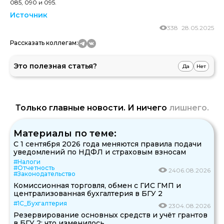
085, 090 и 095.
Источник
338
28.05.2025
Рассказать коллегам:
Это полезная статья?
Да
Нет
Только главные новости. И ничего
лишнего.
Материалы по теме:
С 1 сентября 2026 года меняются правила подачи
уведомлений по НДФЛ и страховым взносам
#Налоги
#Отчетность
24
06.08.2026
#Законодательство
Комиссионная торговля, обмен с ГИС ГМП и
централизованная бухгалтерия в БГУ 2
#1С_Бухгалтерия
23
04.08.2026
Резервирование основных средств и учёт грантов
в БГУ 2: что изменилось