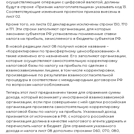
осуществляющие операции с цифровой валютой, должны
будут в строке «Признак налогоплательщика» указывать код 13.
Соответствующие изменения проектом приказа внесены в
лист 02.
Кроме того, из листа 02 декларации исключены строки 130, 170
и 171. Эти строки заполняют организации, для которых
законами субъектов РФ установлены пониженные ставки
налога на прибыль, зачисляемого в бюджеты субъектов РФ.
В новой редакции лист 08 получил новое название –
«Корректировки по трансфертному ценообразованию» А
также изменено его назначение. Его заполняют организации,
которые осуществляют самостоятельную корректировку
налоговой базы по налогу на прибыль по сделкам с
взаимозависимыми лицами, в том числе корректировки,
произведенные по результатам взаимосогласительной
процедуры в соответствии с международным договором РФ
по вопросам налогообложения.
Теперь этот лист предназначен также для отражения суммы
дохода, который возникает у иностранной взаимозависимой
организации, если при совершении с ней сделки российская
организация произвела самостоятельную корректировку
налоговой базы по налогу на прибыль. Указанный доход
признается от источников в РФ, с которого российская
организация должна в качестве налогового агента удержать и
перечислить налог в бюджет. Для отражения указанного
дохода и налога лист 08 дополнен строками 060, 070, 080,