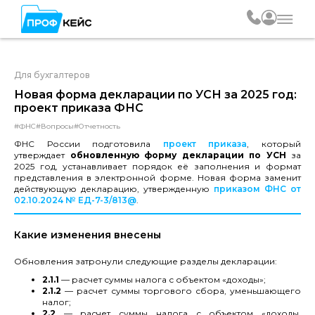
Для бухгалтеров
Новая форма декларации по УСН за 2025 год:
проект приказа ФНС
#ФНС
#Вопросы
#Отчетность
ФНС России подготовила
проект приказа
, который
утверждает
обновленную форму декларации по УСН
за
2025 год, устанавливает порядок её заполнения и формат
представления в электронной форме. Новая форма заменит
действующую декларацию, утвержденную
приказом ФНС от
02.10.2024 № ЕД-7-3/813@
.
Какие изменения внесены
Обновления затронули следующие разделы декларации:
2.1.1
— расчет суммы налога с объектом «доходы»;
2.1.2
— расчет суммы торгового сбора, уменьшающего
налог;
2.2
— расчет суммы налога с объектом «доходы,