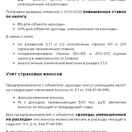
уменьшенные на расходы».
Поправки вызваны отменой с 01.01.2025
повышенных ставок
по налогу
:
8% для объекта «доходы»;
20% для объекта «доходы, уменьшенные на расходы».
В связи с этим:
из разделов 2.1.1 и 2.2 исключены строки 101 и 201
(признак применения ставки);
скорректированы строки 130–133 и 270–273 (сумма
налога в зависимости от ставки);
аналогичные изменения внесены в раздел 2.1.2.
Учет страховых взносов
Предприниматели с объектом «доходы» могут уменьшать налог
на следующие страховые взносы (п. 3.1 ст. 346.21 НК РФ):
фиксированные взносы;
1% с доходов, превышающих 300 тыс. руб. (включая
взносы за текущий и предыдущий годы).
Для предпринимателей с объектом
«доходы, уменьшенные
на расходы»
эти взносы можно включать в расходы текущего
года (пп. 3 п. 2 ст. 346.17 НК РФ).
В декларации указание сумм происходит по строкам: