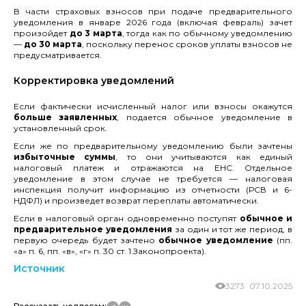
В части страховых взносов при подаче предварительного
уведомления в январе 2026 года (включая февраль) зачет
произойдет
до 3 марта
, тогда как по обычному уведомлению
—
до 30 марта
, поскольку перенос сроков уплаты взносов не
предусматривается.
Корректировка уведомлений
Если фактически исчисленный налог или взносы окажутся
больше заявленных
, подается обычное уведомление в
установленный срок.
Если же по предварительному уведомлению были зачтены
избыточные суммы
, то они учитываются как единый
налоговый платеж и отражаются на ЕНС. Отдельное
уведомление в этом случае не требуется — налоговая
инспекция получит информацию из отчетности (РСВ и 6-
НДФЛ) и произведет возврат переплаты автоматически.
Если в налоговый орган одновременно поступят
обычное и
предварительное уведомления
за один и тот же период, в
первую очередь будет зачтено
обычное уведомление
(пп.
«а» п. 6, пп. «в», «г» п. 30 ст. 1 Законопроекта).
Источник
3273
07.10.2025