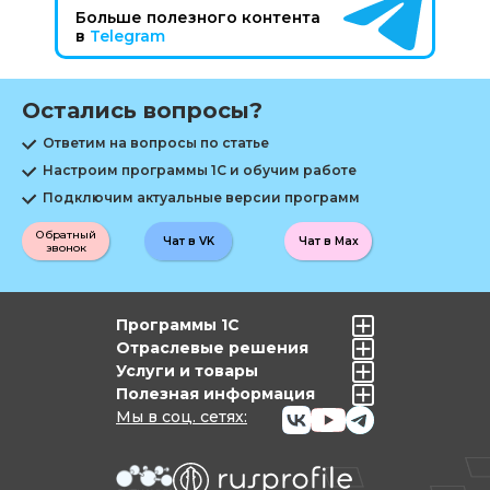
Больше полезного контента
в
Telegram
Остались вопросы?
Ответим на вопросы по статье
Настроим программы 1С и обучим работе
Подключим актуальные версии программ
Обратный
Чат в VK
Чат в Max
звонок
Программы 1С
Отраслевые решения
Услуги и товары
Полезная информация
Мы в соц. сетях: