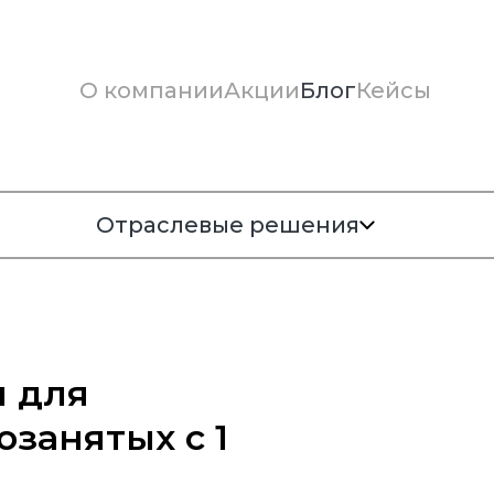
О компании
Акции
Блог
Кейсы
Отраслевые решения
 для
озанятых с 1