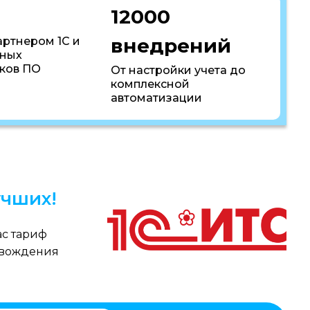
12000
внедрений
артнером 1С и
пных
ков ПО
От настройки учета до
комплексной
автоматизации
чших!
с тариф
овождения