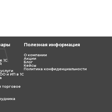
вары
Полезная информация
О компании
Акции
е 1С
Блог
й
Кейсы
Политика конфиденциальности
 услуги
О и ИП в 1С
а
и торговое
трудника