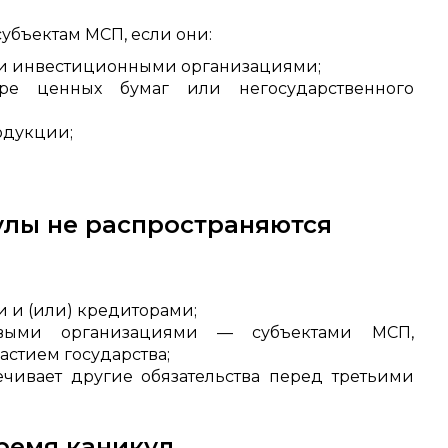
убъектам МСП, если они:
ли инвестиционными организациями;
ере ценных бумаг или негосударственного
одукции;
улы не распространяются
 и (или) кредиторами;
выми организациями — субъектами МСП,
стием государства;
ечивает другие обязательства перед третьими
ремя каникул