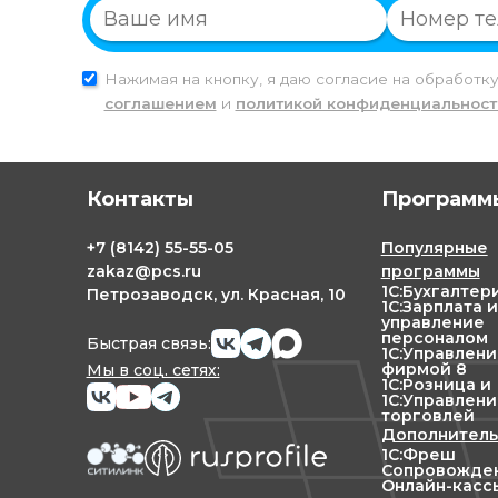
Нажимая на кнопку, я даю согласие на обработк
соглашением
и
политикой конфиденциальност
Контакты
Программы
+7
(8142)
55-55-05
Популярные
zakaz@pcs.ru
программы
1С:Бухгалтер
Петрозаводск, ул. Красная, 10
1С:Зарплата и
управление
персоналом
Быстрая связь:
1С:Управлен
фирмой 8
Мы в соц. сетях:
1С:Розница и
1С:Управлени
торговлей
Дополнитель
1С:Фреш
Сопровожден
Онлайн-касс