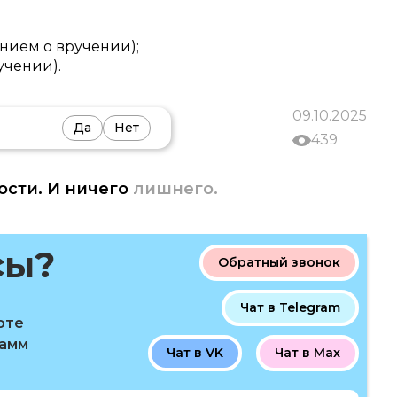
нием о вручении);
учении).
09.10.2025
Да
Нет
439
ости. И ничего
лишнего.
сы?
Обратный звонок
Чат в Telegram
оте
рамм
Чат в VK
Чат в Max