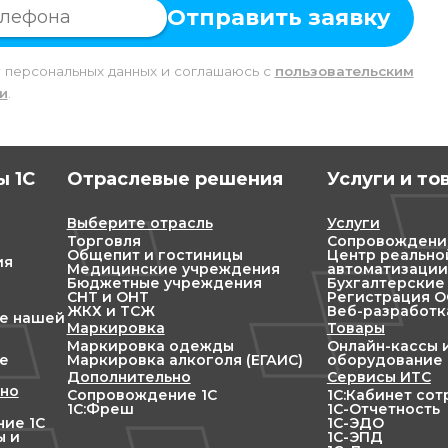
Отправить заявку
у персональных данных и соглашаюсь c
пользовательским
и
.
 1С
Отраслевые решения
Услуги и то
Выберите отрасль
Услуги
Торговля
Сопровождени
Общепит и гостиницы
Центр реально
ия
Медицинские учреждения
автоматизации
Бюджетные учреждения
Бухгалтерские
СНТ и ОНТ
Регистрация ОО
ЖКХ и ТСЖ
Веб-разработк
ие нашей
Маркировка
Товары
Маркировка одежды
Онлайн-кассы 
е
Маркировка алкоголя (ЕГАИС)
оборудование
Дополнительно
Сервисы ИТС
но
Сопровождение 1С
1С:Кабинет со
1С:Фреш
1С-Отчетность
ие 1С
1С-ЭДО
ы и
1С-ЭПД