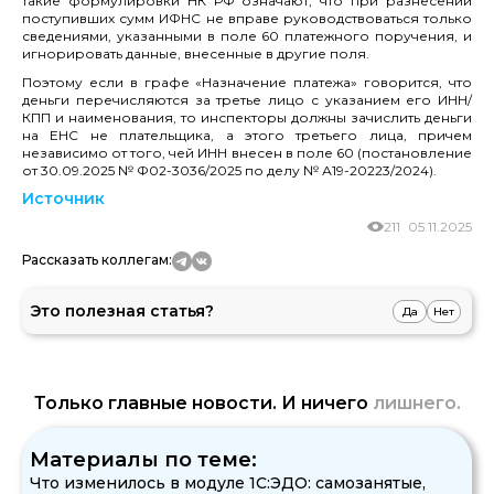
такие формулировки НК РФ означают, что при разнесении
поступивших сумм ИФНС не вправе руководствоваться только
сведениями, указанными в поле 60 платежного поручения, и
игнорировать данные, внесенные в другие поля.
Поэтому если в графе «Назначение платежа» говорится, что
деньги перечисляются за третье лицо с указанием его ИНН/
КПП и наименования, то инспекторы должны зачислить деньги
на ЕНС не плательщика, а этого третьего лица, причем
независимо от того, чей ИНН внесен в поле 60 (постановление
от 30.09.2025 № Ф02-3036/2025 по делу № А19-20223/2024).
Источник
211
05.11.2025
Рассказать коллегам:
Это полезная статья?
Да
Нет
Только главные новости. И ничего
лишнего.
Материалы по теме:
Что изменилось в модуле 1С:ЭДО: самозанятые,