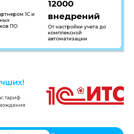
12000
внедрений
артнером 1С и
пных
ков ПО
От настройки учета до
комплексной
автоматизации
чших!
с тариф
овождения