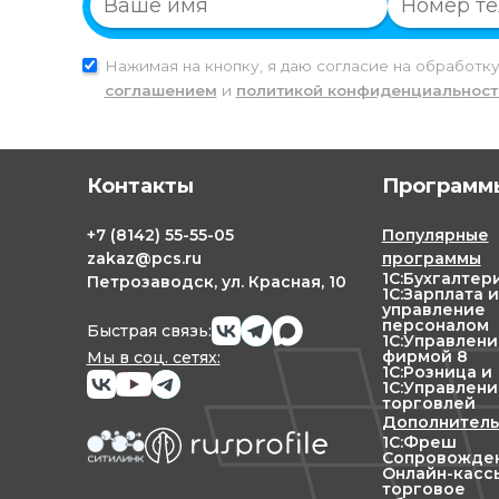
Нажимая на кнопку, я даю согласие на обработк
соглашением
и
политикой конфиденциальност
Контакты
Программы
+7
(8142)
55-55-05
Популярные
zakaz@pcs.ru
программы
1С:Бухгалтер
Петрозаводск, ул. Красная, 10
1С:Зарплата и
управление
персоналом
Быстрая связь:
1С:Управлен
фирмой 8
Мы в соц. сетях:
1С:Розница и
1С:Управлени
торговлей
Дополнитель
1С:Фреш
Сопровожден
Онлайн-касс
торговое