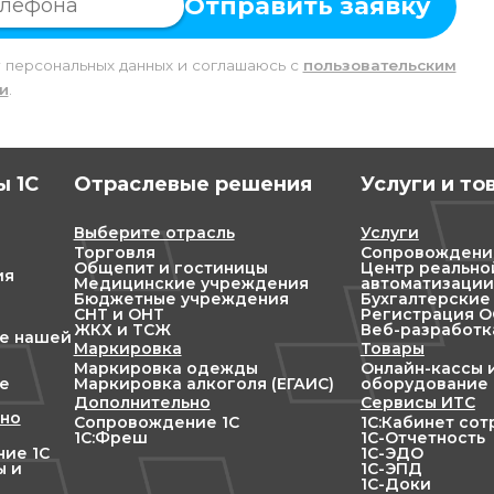
Отправить заявку
у персональных данных и соглашаюсь c
пользовательским
и
.
 1С
Отраслевые решения
Услуги и то
Выберите отрасль
Услуги
Торговля
Сопровождени
Общепит и гостиницы
Центр реально
ия
Медицинские учреждения
автоматизации
Бюджетные учреждения
Бухгалтерские
СНТ и ОНТ
Регистрация ОО
ЖКХ и ТСЖ
Веб-разработк
ие нашей
Маркировка
Товары
Маркировка одежды
Онлайн-кассы 
е
Маркировка алкоголя (ЕГАИС)
оборудование
Дополнительно
Сервисы ИТС
но
Сопровождение 1С
1С:Кабинет со
1С:Фреш
1С-Отчетность
ие 1С
1С-ЭДО
ы и
1С-ЭПД
1С-Доки