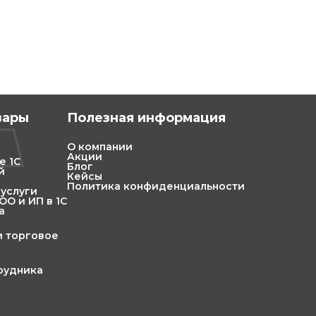
вары
Полезная информация
О компании
Акции
е 1С
Блог
й
Кейсы
Политика конфиденциальности
 услуги
О и ИП в 1С
а
и торговое
трудника