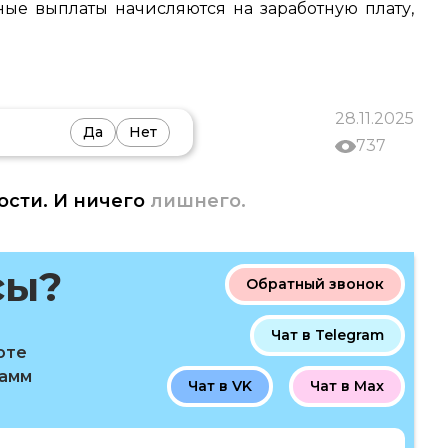
ные выплаты начисляются на заработную плату,
28.11.2025
Да
Нет
737
ости. И ничего
лишнего.
сы?
Обратный звонок
Чат в Telegram
оте
рамм
Чат в VK
Чат в Max