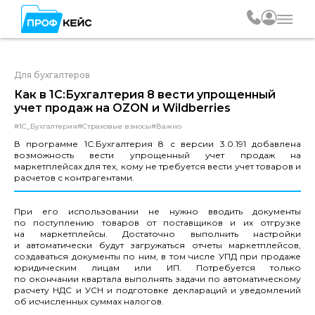
Для бухгалтеров
Как в 1С:Бухгалтерия 8 вести упрощенный
учет продаж на OZON и Wildberries
#1С_Бухгалтерия
#Страховые взносы
#Важно
В программе 1С:Бухгалтерия 8 с версии 3.0.191 добавлена
возможность вести упрощенный учет продаж на
маркетплейсах для тех, кому не требуется вести учет товаров и
расчетов с контрагентами.
При его использовании не нужно вводить документы
по поступлению товаров от поставщиков и их отгрузке
на маркетплейсы. Достаточно выполнить настройки
и автоматически будут загружаться отчеты маркетплейсов,
создаваться документы по ним, в том числе УПД при продаже
юридическим лицам или ИП. Потребуется только
по окончании квартала выполнять задачи по автоматическому
расчету НДС и УСН и подготовке деклараций и уведомлений
об исчисленных суммах налогов.