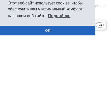
Этот веб-сайт использует cookies, чтобы
127
25.02.2026
обеспечить вам максимальный комфорт
Рассказать коллегам:
на нашем веб-сайте.
Подробнее
Это полезная статья?
Да
Нет
OK
Только главные новости. И ничего
лишнего.
Материалы по теме:
С 1 сентября 2026 года меняются правила подачи
уведомлений по НДФЛ и страховым взносам
#Налоги
#Отчетность
9
06.08.2026
#Законодательство
Комиссионная торговля, обмен с ГИС ГМП и
централизованная бухгалтерия в БГУ 2
#1С_Бухгалтерия
21
04.08.2026
Резервирование основных средств и учёт грантов
в БГУ 2: что изменилось
#1С_Бухгалтерия
20
04.08.2026