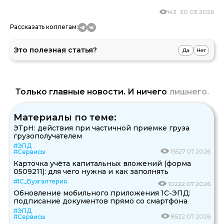
143
30.03.2026
Рассказать коллегам:
Это полезная статья?
Да
Нет
Только главные новости. И ничего
лишнего.
Материалы по теме:
ЭТрН: действия при частичной приемке груза
грузополучателем
#ЭПД
155
27.07.2026
#Сервисы
Карточка учёта капитальных вложений (форма
0509211): для чего нужна и как заполнять
#1С_Бухгалтерия
102
22.07.2026
Обновление мобильного приложения 1С-ЭПД:
подписание документов прямо со смартфона
#ЭПД
85
22.07.2026
#Сервисы