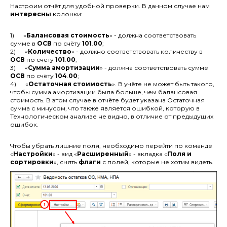
Настроим отчёт для удобной проверки. В данном случае нам
интересны
колонки:
1) «
Балансовая стоимость
» - должна соответствовать
сумме в
ОСВ
по счёту
101
.
00
;
2) «
Количество
» - должно соответствовать количеству в
ОСВ
по счёту
101
.
00
;
3) «
Сумма амортизации
» - должна соответствовать сумме
ОСВ
по счёту
104
.
00
;
4) «
Остаточная стоимость
». В учёте не может быть такого,
чтобы сумма амортизации была больше, чем балансовая
стоимость. В этом случае в отчёте будет указана Остаточная
сумма с минусом, что также является ошибкой, которую в
Технологическом анализе не видно, в отличие от предыдущих
ошибок.
Чтобы убрать лишние поля, необходимо перейти по команде
«
Настройки
» - вид «
Расширенный
» - вкладка «
Поля и
сортировки
», снять
флаги
с полей, которые не хотим видеть.