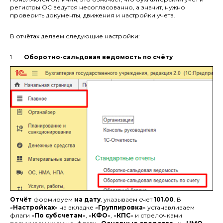
регистры ОС ведутся несогласованно, а значит, нужно
проверить документы, движения и настройки учета.
В отчётах делаем следующие настройки:
1.
Оборотно-сальдовая ведомость по счёту
Отчёт
формируем
н
а дату
, указываем счет
101.00
. В
«
Настройках
» на вкладке «
Группировка
» устанавливаем
флаги «
По субсчетам
», «
КФО
», «
КПС
» и стрелочками