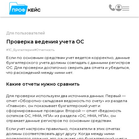
Для пользователей
Проверка ведения учета ОС
#1С_Бухгалтерия
#Отчетность
Если по основным средствам учет ведется корректно, данные
бухгалтерского учета должны совпадать с данными регистров
ОС. Для проверки достаточно сверить два отчета и убедиться,
что расхождений между ними нет.
Какие отчеты нужно сравнить
Для проверки используем два источника данных. Первый —
отчет «Оборотно-сальдовая ведомость по счету» из раздела
«Главное», он показывает бухгалтерский учет и
сформированные проводки. Второй — отчет «Ведомость
остатков ОС, НМА, НПА» из раздела «ОС, НМА, НПА», он
отражает данные регистров по основным средствам.
Если учет настроен правильно, показатели в этих отчетах
должны соответствовать друг другу. Когда между ними
появляются отличия, это означает, что бухгалтерский учет и