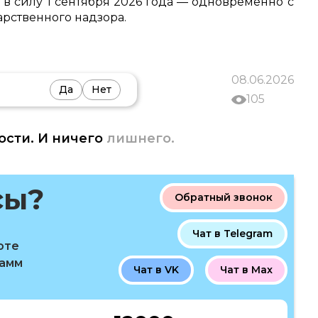
 в силу 1 сентября 2026 года — одновременно с
рственного надзора.
08.06.2026
Да
Нет
105
ости. И ничего
лишнего.
сы?
Обратный звонок
Чат в Telegram
оте
рамм
Чат в VK
Чат в Max