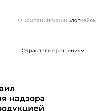
О компании
Акции
Блог
Кейсы
Отраслевые решения
вил
ля надзора
родукцией