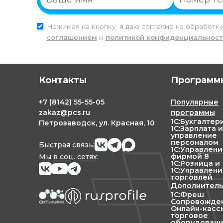
Нажимая на кнопку, я даю согласие на обработк
соглашением
и
политикой конфиденциальност
Контакты
Программы
+7
(8142)
55-55-05
Популярные
zakaz@pcs.ru
программы
1С:Бухгалтер
Петрозаводск, ул. Красная, 10
1С:Зарплата и
управление
персоналом
Быстрая связь:
1С:Управлен
фирмой 8
Мы в соц. сетях:
1С:Розница и
1С:Управлени
торговлей
Дополнитель
1С:Фреш
Сопровожден
Онлайн-касс
торговое
оборудован