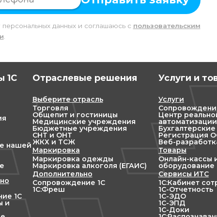
у персональных данных и соглашаюсь c
пользовательским
и
.
 1С
Отраслевые решения
Услуги и то
Выберите отрасль
Услуги
Торговля
Сопровождени
Общепит и гостиницы
Центр реально
ия
Медицинские учреждения
автоматизации
Бюджетные учреждения
Бухгалтерские
СНТ и ОНТ
Регистрация ОО
ЖКХ и ТСЖ
Веб-разработк
ие нашей
Маркировка
Товары
Маркировка одежды
Онлайн-кассы 
е
Маркировка алкоголя (ЕГАИС)
оборудование
Дополнительно
Сервисы ИТС
но
Сопровождение 1С
1С:Кабинет со
1С:Фреш
1С-Отчетность
ие 1С
1С-ЭДО
ы и
1С-ЭПД
1С-Доки
ие
1С:Распознава