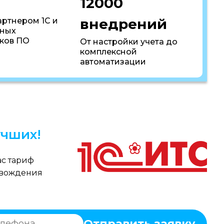
12000
внедрений
артнером 1С и
пных
ков ПО
От настройки учета до
комплексной
автоматизации
чших!
с тариф
овождения
Отправить заявку