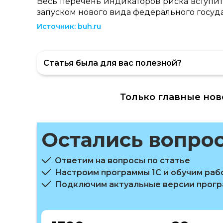
Весь перечень индикаторов риска вступит
запуском нового вида федерального госуда
Источник
: buh.ru
Статья была для вас полезной?
Только главные нов
Остались вопро
Ответим на вопросы по статье
Настроим программы 1С и обучим раб
Подключим актуальные версии прог