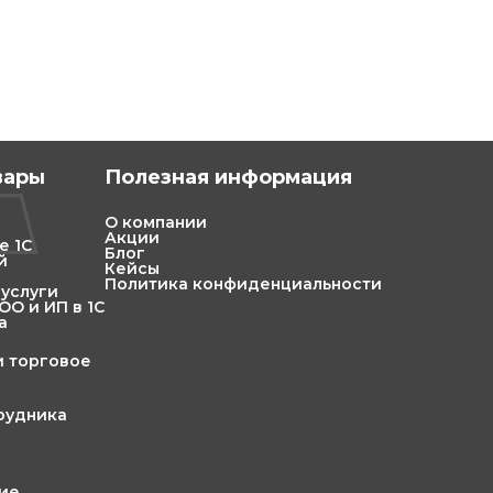
вары
Полезная информация
О компании
Акции
е 1С
Блог
й
Кейсы
Политика конфиденциальности
 услуги
О и ИП в 1С
а
и торговое
трудника
ние