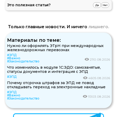
Это полезная статья?
Да
Нет
Только главные новости. И ничего
лишнего.
Материалы по теме:
Нужно ли оформлять ЭТрН при международных
железнодорожных перевозках
#ЭПД
#Важно
21
10.08.2026
#Законодательство
Что изменилось в модуле 1С:ЭДО: самозанятые,
статусы документов и интеграция с ЭПД
#ЭПД
46
05.08.2026
Почему отсрочка штрафов за ЭПД не повод
откладывать переход на электронные накладные
#ЭПД
#Важно
113
03.08.2026
#Законодательство