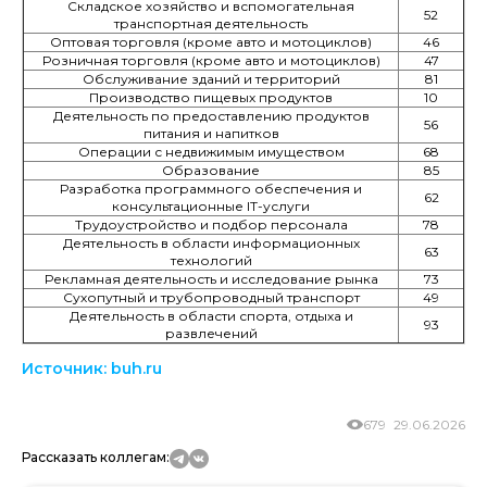
Складское хозяйство и вспомогательная
52
транспортная деятельность
Оптовая торговля (кроме авто и мотоциклов)
46
Розничная торговля (кроме авто и мотоциклов)
47
Обслуживание зданий и территорий
81
Производство пищевых продуктов
10
Деятельность по предоставлению продуктов
56
питания и напитков
Операции с недвижимым имуществом
68
Образование
85
Разработка программного обеспечения и
62
консультационные IT-услуги
Трудоустройство и подбор персонала
78
Деятельность в области информационных
63
технологий
Рекламная деятельность и исследование рынка
73
Сухопутный и трубопроводный транспорт
49
Деятельность в области спорта, отдыха и
93
развлечений
Источник
: buh.ru
679
29.06.2026
Рассказать коллегам: