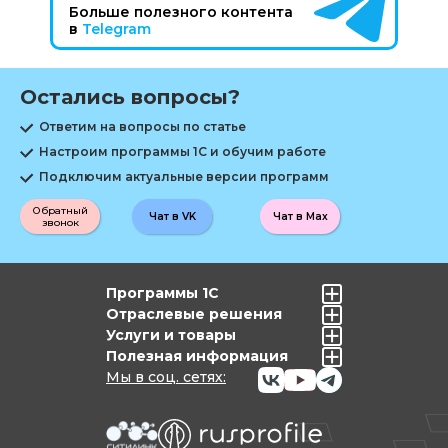
Больше полезного контента
в
Telegram
Остались вопросы?
Ответим на вопросы по статье
Настроим программы 1С и обучим работе
Подключим актуальные версии программ
Обратный
Чат в VK
Чат в Max
звонок
Программы 1С
Отраслевые решения
Услуги и товары
Полезная информация
Мы в соц. сетях: