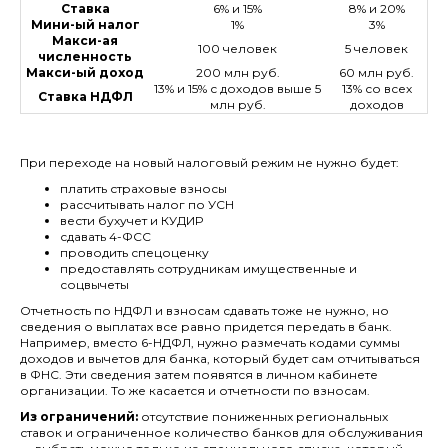
Ставка
6% и 15%
8% и 20%
Мини-ый налог
1%
3%
Макси-ая
100 человек
5 человек
численность
Макси-ый доход
200 млн руб.
60 млн руб.
13% и 15% с доходов выше 5
13% со всех
Ставка НДФЛ
млн руб.
доходов
При переходе на новый налоговый режим не нужно будет:
платить страховые взносы
рассчитывать налог по УСН
вести бухучет и КУДИР
сдавать 4-ФСС
проводить спецоценку
предоставлять сотрудникам имущественные и
соцвычеты
Отчетность по НДФЛ и взносам сдавать тоже не нужно, но
сведения о выплатах все равно придется передать в банк.
Например, вместо 6-НДФЛ, нужно размечать кодами суммы
доходов и вычетов для банка, который будет сам отчитываться
в ФНС. Эти сведения затем появятся в личном кабинете
организации. То же касается и отчетности по взносам.
Из ограничений:
отсутствие пониженных региональных
ставок и ограниченное количество банков для обслуживания