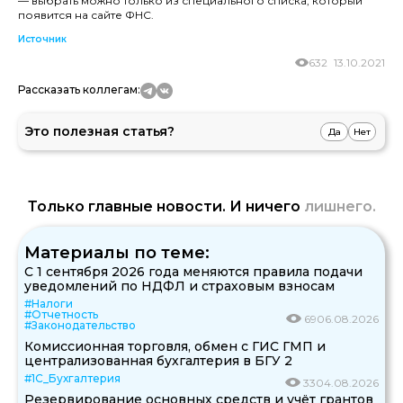
— выбрать можно только из специального списка, который
появится на сайте ФНС.
Источник
632
13.10.2021
Рассказать коллегам:
Это полезная статья?
Да
Нет
Только главные новости. И ничего
лишнего.
Материалы по теме:
С 1 сентября 2026 года меняются правила подачи
уведомлений по НДФЛ и страховым взносам
#Налоги
#Отчетность
69
06.08.2026
#Законодательство
Комиссионная торговля, обмен с ГИС ГМП и
централизованная бухгалтерия в БГУ 2
#1С_Бухгалтерия
33
04.08.2026
Резервирование основных средств и учёт грантов