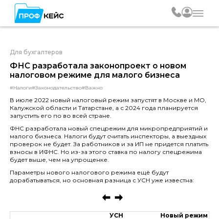
Для бухгалтеров
ФНС разработала законопроект о новом
налоговом режиме для малого бизнеса
#Налоги
#Законодательство
#Важно
В июле 2022 новый налоговый режим запустят в Москве и МО,
Калужской области и Татарстане, а с 2024 года планируется
запустить его по во всей стране.
ФНС разработала новый спецрежим для микропредприятий и
малого бизнеса. Налоги будут считать инспекторы, а выездных
проверок не будет. За работников и за ИП не придется платить
взносы в ИФНС. Но из-за этого ставка по налогу спецрежима
будет выше, чем на упрощенке.
Параметры нового налогового режима ещё будут
дорабатываться, но основная разница с УСН уже известна:
УСН
Новый режим