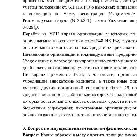
применять этот спецрежим с 1 января 2022г., дейст
учетом положений ст. 6.1 НК РФ о выходных и праздни
в инспекцию по месту регистрации Уведомление
Рекомендуемая форма (N 26.2-1) такого Уведомлени
3/829@.
Перейти на УСН вправе организации, у которых по и
определяемые в соответствии со ст.248 НК РФ, с учет
остаточная стоимость основных средств не превышает 1
Начинающие организации и индивидуальные предприни
Уведомление о переходе на упрощенную систему налого
дней с даты постановки на учет в налоговом органе, то 
Не вправе применять УСН, в частности, организа
учредившие адвокатские кабинеты, а также иные фор
участия других организаций составляет более 25 п
средняя численность работников которых за налоговый
которых остаточная стоимость основных средств и нем
бюджетные учреждения; иностранные организации; ми
осуществляющие деятельность по предоставлению труда 
3. Вопрос по имущественным налогам физических ли
Вопрос:
Каким образом я могу оплатить текущие начи