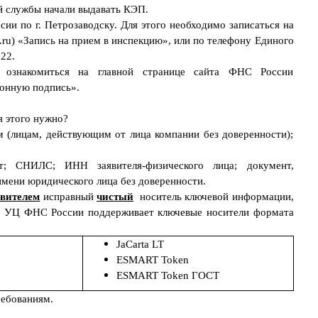
 службы начали выдавать КЭП.
и по г. Петрозаводску. Для этого необходимо записаться на
u) «Запись на прием в инспекцию», или по телефону Единого
22.
ознакомиться на главной странице сайта ФНС России
тронную подпись».
я этого нужно?
(лицам, действующим от лица компании без доверенности);
т; СНИЛС; ИНН заявителя-физического лица; документ,
имени юридического лица без доверенности.
явителем
исправный
чистый
носитель ключевой информации,
 УЦ ФНС России поддерживает ключевые носители формата
JaCarta LT
ESMART Token
ESMART Token
ГОСТ
ребованиям.