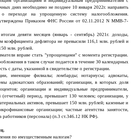
вующим организациям и индивидуальным предпринимателям с
чных днях необходимо не позднее 10 января 2022г. направить
 о переходе на упрощенную систему налогообложения.
я утверждена Приказом ФНС России от 02.11.2012 N ММВ-7-
тогам девяти месяцев (январь - сентябрь) 2021г. доходы,
ом коэффициента дефлятора не превысили 116,1 млн. рублей и
50 млн. рублей.
матели вправе стать "упрощенцами" с момента регистрации.
обложения в таком случае подается в течение 30 календарных
есть с даты, указанной в свидетельстве о регистрации.
ции, имеющие филиалы; ломбарды; нотариусы; адвокаты,
мы адвокатских образований; организации, в которых доля
роцентов; организации и индивидуальные предприниматели,
 (отчетный) период, превышает 130 человек; организации, у
атериальных активов, превышает 150 млн. рублей; казенные и
крофинансовые организации; частные агентства занятости,
работников (персонала) (п.3 ст.346.12 НК РФ).
ц.
сления по имущественным налогам?