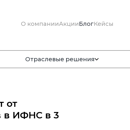
О компании
Акции
Блог
Кейсы
Отраслевые решения
т от
 в ИФНС в 3