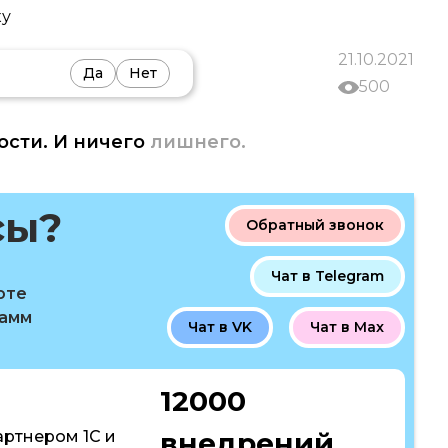
ку
21.10.2021
Да
Нет
500
ости. И ничего
лишнего.
сы?
Обратный звонок
Чат в Telegram
оте
рамм
Чат в VK
Чат в Max
12000
внедрений
артнером 1С и