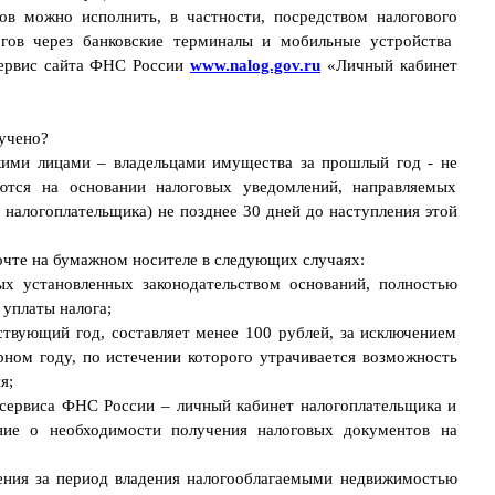
в можно исполнить, в частности, посредством налогового
гов через банковские терминалы и мобильные устройства
сервис сайта ФНС России
www.nalog.gov.ru
«Личный кабинет
лучено?
ими лицами – владельцами имущества за прошлый год - не
ются на основании налоговых уведомлений, направляемых
налогоплательщика) не позднее 30 дней до наступления этой
очте на бумажном носителе в следующих случаях:
ных установленных законодательством оснований, полностью
уплаты налога;
ствующий год, составляет менее 100 рублей, за исключением
рном году, по истечении которого утрачивается возможность
я;
т-сервиса ФНС России – личный кабинет налогоплательщика и
ние о необходимости получения налоговых документов на
ения за период владения налогооблагаемыми недвижимостью