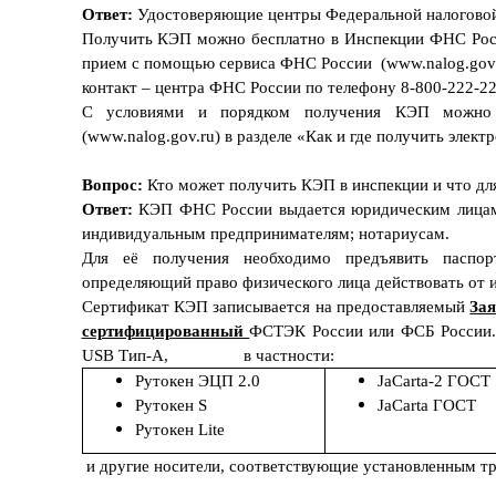
Ответ:
Удостоверяющие центры Федеральной налоговой
Получить КЭП можно бесплатно в Инспекции ФНС Росси
прием с помощью сервиса ФНС России (www.nalog.gov.r
контакт – центра ФНС России по телефону 8-800-222-22
С условиями и порядком получения КЭП можно 
(www.nalog.gov.ru) в разделе «Как и где получить элек
Вопрос:
Кто может получить КЭП в инспекции и что дл
Ответ:
КЭП ФНС России выдается юридическим лицам 
индивидуальным предпринимателям; нотариусам.
Для её получения необходимо предъявить паспор
определяющий право физического лица действовать от 
Сертификат КЭП записывается на
предоставляемый
За
сертифицированный
ФСТЭК России или ФСБ России.
USB Тип-A, в частности:
Рутокен ЭЦП 2.0
JaCarta-2 ГОСТ
Рутокен
S
JaCarta
ГОСТ
Рутокен
Lite
и другие носители, соответствующие установленным т