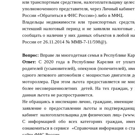
или транспортным средством, налогоплательщику целес
уполномоченного представителя, через Личный кабинет
России «Обратиться в ФНС России») либо в МФЦ.
Владельцы недвижимости или транспортных средств,
истекший налоговый период и не заявляли налоговые
сообщать о наличии у них данных объектов в любой 
России от 26.11.2014 № ММВ-7-11/598@).
Вопрос:
Вправе ли многодетная семья в Республике Кар
Ответ:
С 2020 года в Республике Карелия от уплаты
родителей (усыновителей), опекунов (попечителей), и
одного легкового автомобиля с мощностью двигателя 
мотороллера. При этом льгота предоставляется не м
более несовершеннолетних детей. На тех граждан, у 
данная льгота не распространяется.
Не обращаясь в инспекцию лично, граждане, имеющие 
заявление о предоставлении льготы и подтверждающ
кабинет налогоплательщика для физических лиц» (www.
С информацией обо всех категориях граждан, име
ознакомиться в сервисе «Справочная информация о ст
сайте ФНС России.