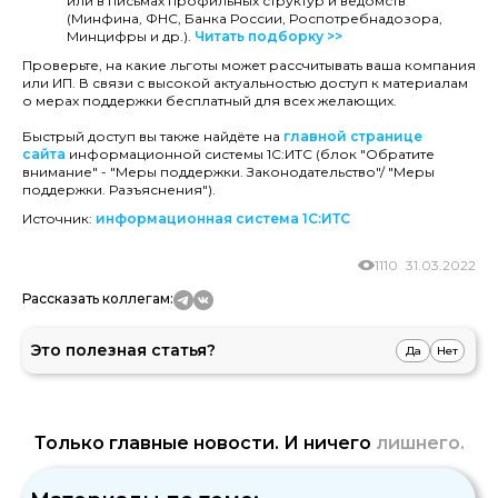
или в письмах профильных структур и ведомств
(Минфина, ФНС, Банка России, Роспотребнадозора,
Минцифры и др.).
Читать подборку >>
Проверьте, на какие льготы может рассчитывать ваша компания
или ИП. В связи с высокой актуальностью доступ к материалам
о мерах поддержки бесплатный для всех желающих.
Быстрый доступ вы также найдёте на
главной странице
сайта
информационной системы 1С:ИТС (блок "Обратите
внимание" - "Меры поддержки. Законодательство"/ "Меры
поддержки. Разъяснения").
Источник:
информационная система 1С:ИТС
1110
31.03.2022
Рассказать коллегам:
Это полезная статья?
Да
Нет
Только главные новости. И ничего
лишнего.