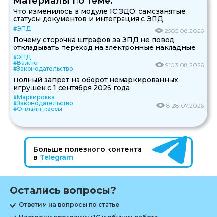
Материалы по теме:
Что изменилось в модуле 1С:ЭДО: самозанятые,
статусы документов и интеграция с ЭПД
#ЭПД
25
05.08.2026
Почему отсрочка штрафов за ЭПД не повод
откладывать переход на электронные накладные
#ЭПД
#Важно
91
03.08.2026
#Законодательство
Полный запрет на оборот немаркированных
игрушек с 1 сентября 2026 года
#Маркировка
#Законодательство
81
28.07.2026
#Онлайн_кассы
Больше полезного контента
в
Telegram
Остались вопросы?
Ответим на вопросы по статье
Настроим программы 1С и обучим работе