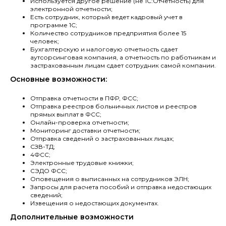
Используется другое решение (не 1С:Отчетность) для
электронной отчетности;
Есть сотрудник, который ведет кадровый учет в
программе 1С;
Количество сотрудников предприятия более 15
человек;
Бухгалтерскую и налоговую отчетность сдает
аутсорсинговая компания, а отчетность по работникам и
застрахованным лицам сдает сотрудник самой компании.
Основные возможности:
Отправка отчетности в ПФР, ФСС;
Отправка реестров больничных листов и реестров
прямых выплат в ФСС;
Онлайн-проверка отчетности;
Мониторинг доставки отчетности;
Отправка сведений о застрахованных лицах;
СЗВ-ТД;
4ФСС;
Электронные трудовые книжки;
СЭДО ФСС;
Оповещения о выписанных на сотрудников ЭЛН;
Запросы для расчета пособий и отправка недостающих
сведений;
Извещения о недостающих документах.
Дополнительные возможности