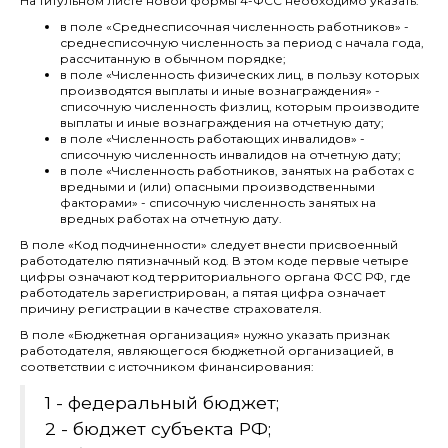
На титульном листе новой формы 4-ФСС необходимо указать:
в поле «Среднесписочная численность работников» -
среднесписочную численность за период с начала года,
рассчитанную в обычном порядке;
в поле «Численность физических лиц, в пользу которых
производятся выплаты и иные вознаграждения» -
списочную численность физлиц, которым производите
выплаты и иные вознаграждения на отчетную дату;
в поле «Численность работающих инвалидов» -
списочную численность инвалидов на отчетную дату;
в поле «Численность работников, занятых на работах с
вредными и (или) опасными производственными
факторами» - списочную численность занятых на
вредных работах на отчетную дату.
В поле «Код подчиненности» следует внести присвоенный
работодателю пятизначный код. В этом коде первые четыре
цифры означают код территориального органа ФСС РФ, где
работодатель зарегистрирован, а пятая цифра означает
причину регистрации в качестве страхователя.
В поле «Бюджетная организация» нужно указать признак
работодателя, являющегося бюджетной организацией, в
соответствии с источником финансирования:
1 - федеральный бюджет;
2 - бюджет субъекта РФ;