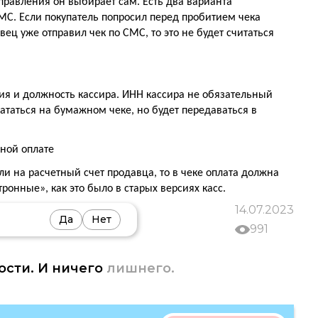
правления он выбирает сам. Есть два варианта
СМС. Если покупатель попросил перед пробитием чека
ец уже отправил чек по СМС, то это не будет считаться
я и должность кассира. ИНН кассира не обязательный
чататься на бумажном чеке, но будет передаваться в
ной оплате
и на расчетный счет продавца, то в чеке оплата должна
ронные», как это было в старых версиях касс.
14.07.2023
Да
Нет
991
ости. И ничего
лишнего.