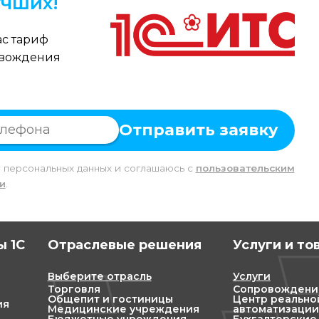
чших!
с тариф
овождения
Отправить заявку
у персональных данных и соглашаюсь c
пользовательским
и
.
 1С
Отраслевые решения
Услуги и то
Выберите отрасль
Услуги
Торговля
Сопровождени
Общепит и гостиницы
Центр реально
ия
Медицинские учреждения
автоматизации