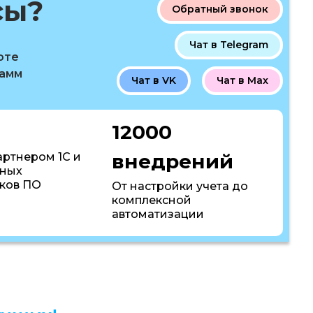
сы?
Обратный звонок
Чат в Telegram
оте
рамм
Чат в VK
Чат в Max
12000
внедрений
артнером 1С и
пных
ков ПО
От настройки учета до
комплексной
автоматизации