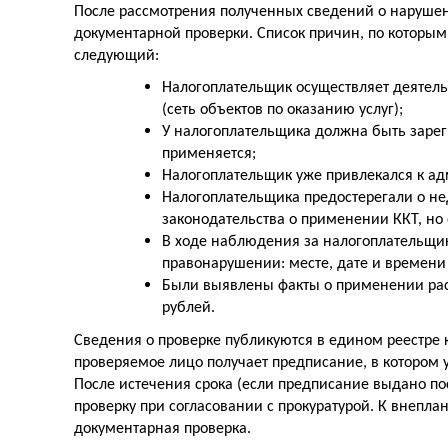
После рассмотрения полученных сведений о наруше
документарной проверки. Список причин, по которым
следующий:
Налогоплательщик осуществляет деятельн
(сеть объектов по оказанию услуг);
У налогоплательщика должна быть зареги
применяется;
Налогоплательщик уже привлекался к ад
Налогоплательщика предостерегали о н
законодательства о применении ККТ, но 
В ходе наблюдения за налогоплательщ
правонарушении: месте, дате и времени
Были выявлены факты о применении расч
рублей.
Сведения о проверке публикуются в едином реестре
проверяемое лицо получает предписание, в котором 
После истечения срока (если предписание выдано по
проверку при согласовании с прокуратурой. К внепла
документарная проверка.