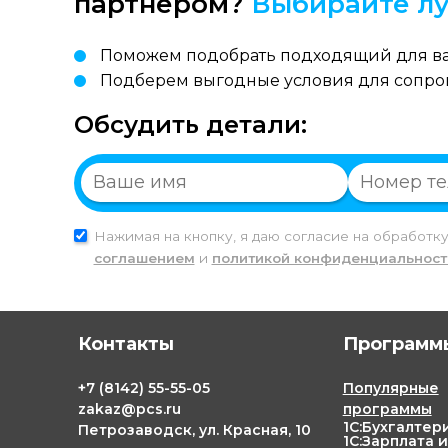
партнером?
Выбирайте лу
Поможем подобрать подходящий для ва
Подберем выгодные условия для сопр
Обсудить детали:
Нажимая на кнопку, я даю согласие на обработк
соглашением
и
политикой конфиденциальност
Контакты
Программы
+7
(8142)
55-55-05
Популярные
zakaz@pcs.ru
программы
1С:Бухгалтер
Петрозаводск, ул. Красная, 10
1С:Зарплата и