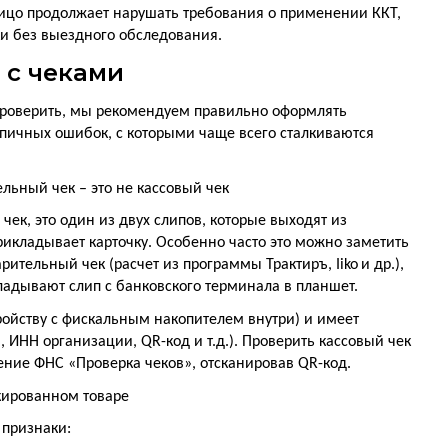
ицо продолжает нарушать требования о применении ККТ,
ки без выездного обследования.
 с чеками
 проверить, мы рекомендуем правильно оформлять
ипичных ошибок, с которыми чаще всего сталкиваются
льный чек – это не кассовый чек
 чек, это один из двух слипов, которые выходят из
рикладывает карточку. Особенно часто это можно заметить
арительный чек (расчет из программы Трактиръ,
Iiko
и др.),
адывают слип с банковского терминала в планшет.
тройству с фискальным накопителем внутри) и имеет
а, ИНН организации,
QR
-код и т.д.). Проверить кассовый чек
ение ФНС «Проверка чеков», отсканировав
QR
-код.
кированном товаре
 признаки: