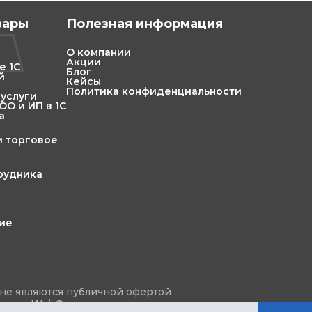
вары
Полезная информация
О компании
Акции
е 1С
Блог
й
Кейсы
Политика конфиденциальности
 услуги
О и ИП в 1С
а
и торговое
трудника
ние
не являются публичной офертой
ование
WebOne.su
.