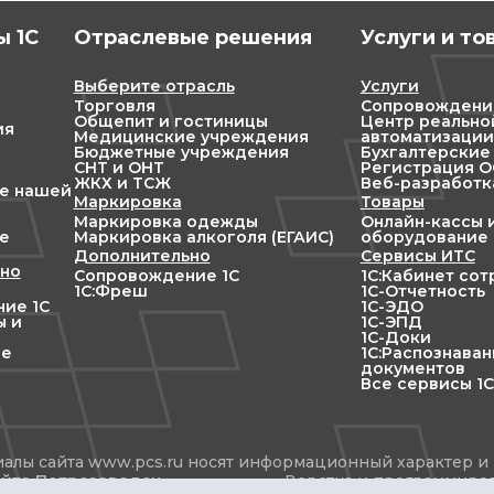
 1С
Отраслевые решения
Услуги и то
Выберите отрасль
Услуги
Торговля
Сопровождени
Общепит и гостиницы
Центр реально
ия
Медицинские учреждения
автоматизации
Бюджетные учреждения
Бухгалтерские
СНТ и ОНТ
Регистрация ОО
ЖКХ и ТСЖ
Веб-разработк
ие нашей
Маркировка
Товары
Маркировка одежды
Онлайн-кассы 
е
Маркировка алкоголя (ЕГАИС)
оборудование
Дополнительно
Сервисы ИТС
но
Сопровождение 1С
1С:Кабинет со
1С:Фреш
1С-Отчетность
ие 1С
1С-ЭДО
ы и
1С-ЭПД
1С-Доки
ие
1С:Распознава
документов
Все сервисы 1С
алы сайта www.pcs.ru носят информационный характер и 
йта Петрозаводск
Верстка и программир