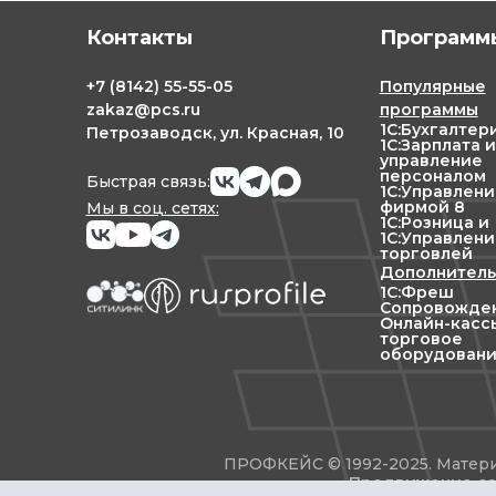
Контакты
Программы
+7
(8142)
55-55-05
Популярные
zakaz@pcs.ru
программы
1С:Бухгалтер
Петрозаводск, ул. Красная, 10
1С:Зарплата и
управление
персоналом
Быстрая связь:
1С:Управлен
фирмой 8
Мы в соц. сетях:
1С:Розница и
1С:Управлени
торговлей
Дополнитель
1С:Фреш
Сопровожден
Онлайн-касс
торговое
оборудован
ПРОФКЕЙС © 1992-2025. Матери
Продвижение са