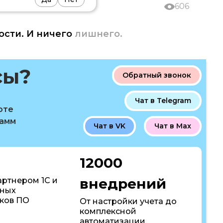
606
ости. И ничего
лишнего.
сы?
Обратный звонок
Чат в Telegram
оте
рамм
Чат в VK
Чат в Max
12000
внедрений
артнером 1С и
пных
ков ПО
От настройки учета до
комплексной
автоматизации