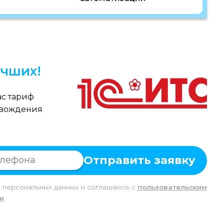
чших!
с тариф
овождения
Отправить заявку
у персональных данных и соглашаюсь c
пользовательским
и
.