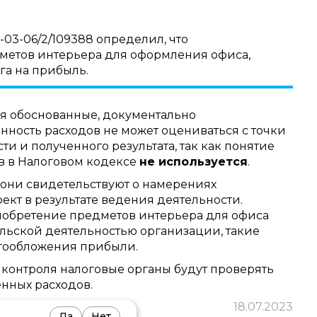
-03-06/2/109388 определил, что
метов интерьера для оформления офиса,
га на прибыль.
я обоснованные, документально
нность расходов не может оцениваться с точки
и и полученного результата, так как понятие
в в Налоговом кодексе
не используется
.
они свидетельствуют о намерениях
кт в результате ведения деятельности.
иобретение предметов интерьера для офиса
льской деятельностью организации, такие
огообложения прибыли.
контроля налоговые органы будут проверять
нных расходов.
18.07.2023
Да
Нет