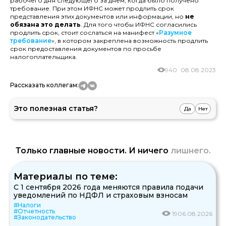
рабочего дня следующего за днем, когда было получено
требование. При этом ИФНС может продлить срок
представления этих документов или информации, но
не
обязана это делать
. Для того чтобы ИФНС согласились
продлить срок, стоит сослаться на манифест «
Разумное
требование
», в котором закреплена возможность продлить
срок предоставления документов по просьбе
налогоплательщика.
940
08.08.2023
Рассказать коллегам:
Это полезная статья?
Да
Нет
Только главные новости. И ничего
лишнего.
Материалы по теме:
С 1 сентября 2026 года меняются правила подачи
уведомлений по НДФЛ и страховым взносам
#Налоги
#Отчетность
19
06.08.2026
#Законодательство