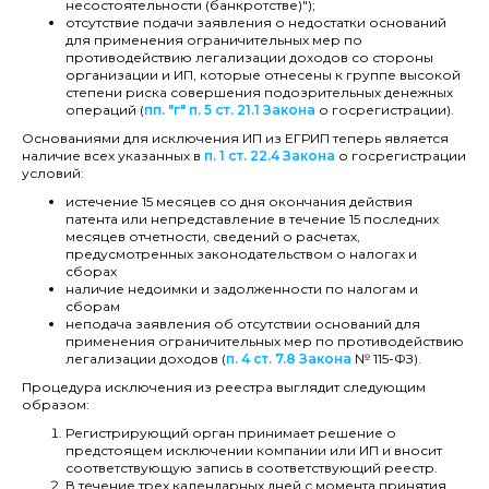
несостоятельности (банкротстве)");
отсутствие подачи заявления о недостатки оснований
для применения ограничительных мер по
противодействию легализации доходов со стороны
организации и ИП, которые отнесены к группе высокой
степени риска совершения подозрительных денежных
операций (
пп. "г" п. 5 ст. 21.1 Закона
о госрегистрации).
Основаниями для исключения ИП из ЕГРИП теперь является
наличие всех указанных в
п. 1 ст. 22.4 Закона
о госрегистрации
условий:
истечение 15 месяцев со дня окончания действия
патента или непредставление в течение 15 последних
месяцев отчетности, сведений о расчетах,
предусмотренных законодательством о налогах и
сборах
наличие недоимки и задолженности по налогам и
сборам
неподача заявления об отсутствии оснований для
применения ограничительных мер по противодействию
легализации доходов (
п. 4 ст. 7.8 Закона
№ 115-ФЗ).
Процедура исключения из реестра выглядит следующим
образом:
Регистрирующий орган принимает решение о
предстоящем исключении компании или ИП и вносит
соответствующую запись в соответствующий реестр.
В течение трех календарных дней с момента принятия