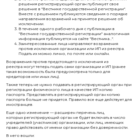
решения регистрирующий орган публикует свое
решение в "Вестнике государственной регистрации".
Вместе с решением публикуются сведения о порядке
направления возражений на принятое решение об
исключении.
В течение одного рабочего дня с публикации в
"Вестнике государственной регистрации" аналогичная
информация публикуется на сайте "Вестника…".
Заинтересованные лица направляют возражения
против исключения организации или ИП из реестра.
Подать их можно лично, по почте или онлайн.
Возражения против предстоящего исключения из
реестра могут теперь подать сами организации и ИП (ранее
такая возможность была предусмотрена только для
кредиторов или иных лиц).
Также теперь не нужно подавать в регистрирующий орган при
регистрации физического лица в качестве ИП копию
паспорта. Представлять в регистрирующий орган копию
паспорта больше не придется. Правило все еще действует для
иностранцев.
Еще одно изменение — расширен перечень лиц,
которых регистрирующий орган не будет включать в число
учредителей (участников) организации, или лиц, имеющих
право действовать от имени организации без доверенности.
В него вошли: