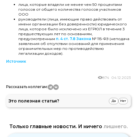
лица, которые владели не менее чем 50 процентами
голосов от общего количества голосов участников
ООО
руководители (лица, имеющие право действовать от
имени организации без доверенности) юридического
лица, которое было исключено из ЕГРЮЛ в течение 3
предшествующих лет по основаниям,
предусмотренным
п. 4 ст. 7.8 Закона
№ 115-ФЗ (неподача
заявления об отсутствии оснований для применения
ограничительных мер по противодействию
легализации доходов).
Источник
874
04.12.2023
Рассказать коллегам:
Это полезная статья?
Да
Нет
Только главные новости. И ничего
лишнего.