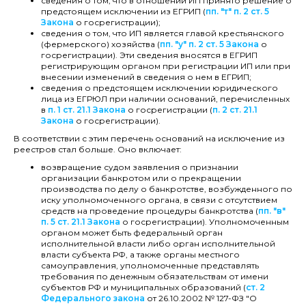
сведения о том, что в отношении ИП принято решение о
предстоящем исключении из ЕГРИП (
пп. "т" п. 2 ст. 5
Закона
о госрегистрации);
сведения о том, что ИП является главой крестьянского
(фермерского) хозяйства (
пп. "у" п. 2 ст. 5 Закона
о
госрегистрации). Эти сведения вносятся в ЕГРИП
регистрирующим органом при регистрации ИП или при
внесении изменений в сведения о нем в ЕГРИП;
сведения о предстоящем исключении юридического
лица из ЕГРЮЛ при наличии оснований, перечисленных
в
п. 1 ст. 21.1 Закона
о госрегистрации (
п. 2 ст. 21.1
Закона
о госрегистрации).
В соответствии с этим перечень оснований на исключение из
реестров стал больше. Оно включает:
возвращение судом заявления о признании
организации банкротом или о прекращении
производства по делу о банкротстве, возбужденного по
иску уполномоченного органа, в связи с отсутствием
средств на проведение процедуры банкротства (
пп. "в"
п. 5 ст. 21.1 Закона
о госрегистрации). Уполномоченным
органом может быть федеральный орган
исполнительной власти либо орган исполнительной
власти субъекта РФ, а также органы местного
самоуправления, уполномоченные представлять
требования по денежным обязательствам от имени
субъектов РФ и муниципальных образований (
ст. 2
Федерального закона
от 26.10.2002 № 127-ФЗ "О