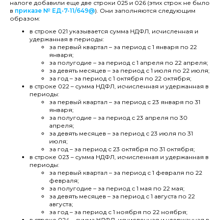
налоге добавили еще две строки 025 и 026 (этих строк не было
в
приказе № ЕД-7-11/649@
). Они заполняются следующим
образом:
в строке 021 указывается сумма НДФЛ, исчисленная и
удержанная в периоды:
за первый квартал – за период с 1 января по 22
января;
за полугодие – за период с 1 апреля по 22 апреля;
за девять месяцев – за период с 1 июля по 22 июля;
за год – за период с 1 октября по 22 октября;
в строке 022 – сумма НДФЛ, исчисленная и удержанная в
периоды:
за первый квартал – за период с 23 января по 31
января;
за полугодие – за период с 23 апреля по 30
апреля;
за девять месяцев – за период с 23 июля по 31
июля;
за год – за период с 23 октября по 31 октября;
в строке 023 – сумма НДФЛ, исчисленная и удержанная в
периоды:
за первый квартал – за период с 1 февраля по 22
февраля;
за полугодие – за период с 1 мая по 22 мая;
за девять месяцев – за период с 1 августа по 22
августа;
за год – за период с 1 ноября по 22 ноября;
в строке 024 – сумма НДФЛ, исчисленная и удержанная в