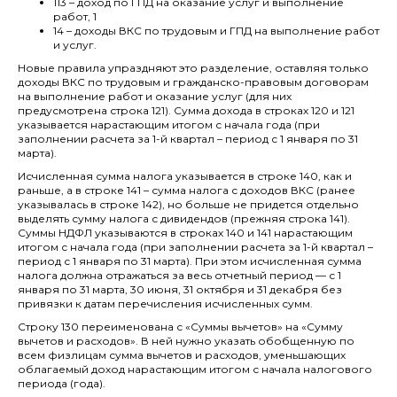
113 – доход по ГПД на оказание услуг и выполнение
работ, 1
14 – доходы ВКС по трудовым и ГПД на выполнение работ
и услуг.
Новые правила упраздняют это разделение, оставляя только
доходы ВКС по трудовым и гражданско-правовым договорам
на выполнение работ и оказание услуг (для них
предусмотрена строка 121). Сумма дохода в строках 120 и 121
указывается нарастающим итогом с начала года (при
заполнении расчета за 1-й квартал – период с 1 января по 31
марта).
Исчисленная сумма налога указывается в строке 140, как и
раньше, а в строке 141 – сумма налога с доходов ВКС (ранее
указывалась в строке 142), но больше не придется отдельно
выделять сумму налога с дивидендов (прежняя строка 141).
Суммы НДФЛ указываются в строках 140 и 141 нарастающим
итогом с начала года (при заполнении расчета за 1-й квартал –
период с 1 января по 31 марта). При этом исчисленная сумма
налога должна отражаться за весь отчетный период — с 1
января по 31 марта, 30 июня, 31 октября и 31 декабря без
привязки к датам перечисления исчисленных сумм.
Строку 130 переименована с «Суммы вычетов» на «Сумму
вычетов и расходов». В ней нужно указать обобщенную по
всем физлицам сумма вычетов и расходов, уменьшающих
облагаемый доход нарастающим итогом с начала налогового
периода (года).