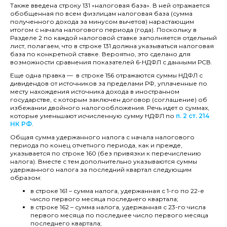
Также введена строку 131 «налоговая база». В ней отражается
обобщенная по всем физлицам налоговая база (сумма
полученного дохода за минусом вычетов) нарастающим
итогом с начала налогового периода (года). Поскольку в
Разделе 2 по каждой налоговой ставке заполняется отдельный
лист, полагаем, что в строке 131 должна указываться налоговая
база по конкретной ставке. Вероятно, это сделано для
возможности сравнения показателей 6-НДФЛ с данными РСВ.
Еще одна правка — в строке 156 отражаются суммы НДФЛ с
дивидендов от источников за пределами РФ, уплаченные по
месту нахождения источника дохода в иностранном
государстве, с которым заключен договор (соглашение) об
избежании двойного налогообложения. Речь идет о суммах,
которые уменьшают исчисленную сумму НДФЛ по
п. 2 ст. 214
НК РФ
.
Общая сумма удержанного налога с начала налогового
периода по конец отчетного периода, как и прежде,
указывается по строке 160 (без привязки к перечислению
налога). Вместе с тем дополнительно указываются суммы
удержанного налога за последний квартал следующим
образом:
в строке 161 – сумма налога, удержанная с 1-го по 22-е
число первого месяца последнего квартала;
в строке 162 – сумма налога, удержанная с 23-го числа
первого месяца по последнее число первого месяца
последнего квартала;