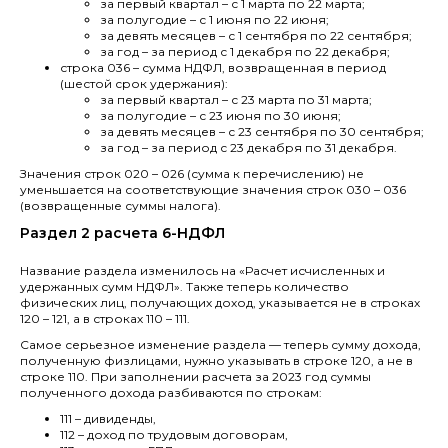
за первый квартал – с 1 марта по 22 марта;
за полугодие – с 1 июня по 22 июня;
за девять месяцев – с 1 сентября по 22 сентября;
за год – за период с 1 декабря по 22 декабря;
строка 036 – сумма НДФЛ, возвращенная в период
(шестой срок удержания):
за первый квартал – с 23 марта по 31 марта;
за полугодие – с 23 июня по 30 июня;
за девять месяцев – с 23 сентября по 30 сентября;
за год – за период с 23 декабря по 31 декабря.
Значения строк 020 – 026 (сумма к перечислению) не
уменьшается на соответствующие значения строк 030 – 036
(возвращенные суммы налога).
Раздел 2 расчета 6-НДФЛ
Название раздела изменилось на «Расчет исчисленных и
удержанных сумм НДФЛ». Также теперь количество
физических лиц, получающих доход, указывается не в строках
120 – 121, а в строках 110 – 111.
Самое серьезное изменение раздела — теперь сумму дохода,
полученную физлицами, нужно указывать в строке 120, а не в
строке 110. При заполнении расчета за 2023 год суммы
полученного дохода разбиваются по строкам:
111 – дивиденды,
112 – доход по трудовым договорам,