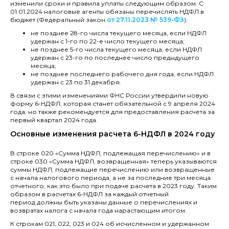
изменили сроки и правила уплаты следующим образом. С
01.01.2024 налоговые агенты обязаны перечислять НДФЛ в
бюджет (Федеральный закон
от 27.11.2023 № 539-ФЗ
):
не позднее 28-го числа текущего месяца, если НДФЛ
удержан с 1-го по 22-е число текущего месяца;
не позднее 5-го числа текущего месяца, если НДФЛ
удержан с 23-го по последнее число предыдущего
месяца;
не позднее последнего рабочего дня года, если НДФЛ
удержан с 23 по 31 декабря.
В связи с этими изменениями ФНС России утвердили новую
форму 6-НДФЛ, которая станет обязательной с 9 апреля 2024
года, но также рекомендуется для предоставления расчета за
первый квартал 2024 года.
Основные изменения расчета 6-НДФЛ в 2024 году
В строке 020 «Сумма НДФЛ, подлежащая перечислению» и в
строке 030 «Сумма НДФЛ, возвращенная» теперь указываются
суммы НДФЛ, подлежащие перечислению или возвращенные
с начала налогового периода, а не за последние три месяца
отчетного, как это было при подаче расчета в 2023 году. Таким
образом в расчетах 6-НДФЛ за каждый отчетный
период должны быть указаны данные о перечислениях и
возвратах налога с начала года нарастающим итогом.
К строкам 021, 022, 023 и 024 об исчисленном и удержанном