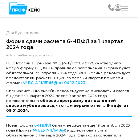
Для бухгалтеров
Форма сдачи расчета 6-НДФЛ за 1 квартал
2024 года
#Налоги
#Законодательство
ФНС России в Приказе № ЕД-7-11/1 от 09.01.2024 утвердило
новую форму 6-НДФЛ и правила ее заполнения. Форма будет
обязательной с 9 апреля 2024 года, ФНС крайне рекомендует
предоставлять расчет 6-НДФЛ за первый квартал по новой
форме (
№ БС-4-11/15166@
от 04.12.2023
).
Специалисты ПРОФКЕЙС рекомендуют не рисковать, и сдавать
6-ндфл за 1 квартал 2024 после 9 апреля 2024 года,
предварительно
обновив программу до последней
версии и убедившись, что там версия отчета 6-ндфл от
09.01.2024.
Новая форма
6-НДФЛ
была утверждена еще 19 сентября 2023
года (Приказ
№ ЕД-7-11/649@
) и должна была стать
обязательной с 1 января 2024 года. Однако законодатели