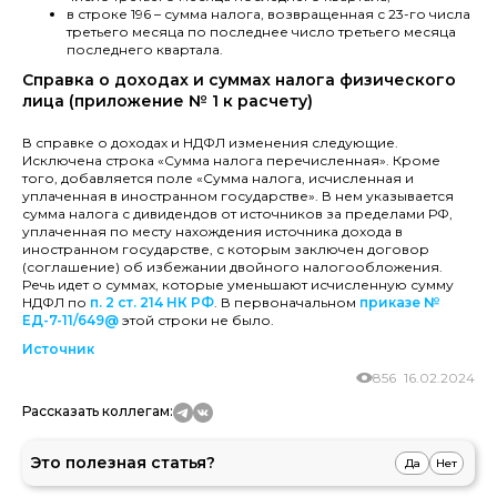
в строке 196 – сумма налога, возвращенная с 23-го числа
третьего месяца по последнее число третьего месяца
последнего квартала.
Справка о доходах и суммах налога физического
лица (приложение № 1 к расчету)
В справке о доходах и НДФЛ изменения следующие.
Исключена строка «Сумма налога перечисленная». Кроме
того, добавляется поле «Сумма налога, исчисленная и
уплаченная в иностранном государстве». В нем указывается
сумма налога с дивидендов от источников за пределами РФ,
уплаченная по месту нахождения источника дохода в
иностранном государстве, с которым заключен договор
(соглашение) об избежании двойного налогообложения.
Речь идет о суммах, которые уменьшают исчисленную сумму
НДФЛ по
п. 2 ст. 214 НК РФ
. В первоначальном
приказе №
ЕД-7-11/649@
этой строки не было.
Источник
856
16.02.2024
Рассказать коллегам:
Это полезная статья?
Да
Нет