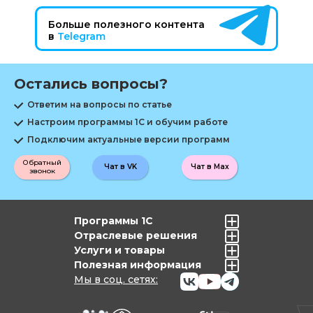
Больше полезного контента
в
Telegram
Остались вопросы?
Ответим на вопросы по статье
Настроим программы 1С и обучим работе
Подключим актуальные версии программ
Обратный
Чат в VK
Чат в Max
звонок
Программы 1С
Отраслевые решения
Услуги и товары
Полезная информация
Мы в соц. сетях: