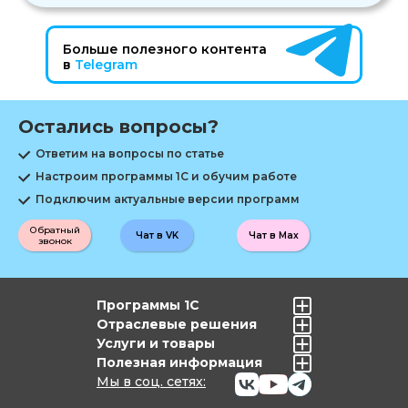
Больше полезного контента
в
Telegram
Остались вопросы?
Ответим на вопросы по статье
Настроим программы 1С и обучим работе
Подключим актуальные версии программ
Обратный
Чат в VK
Чат в Max
звонок
Программы 1С
Отраслевые решения
Услуги и товары
Полезная информация
Мы в соц. сетях: