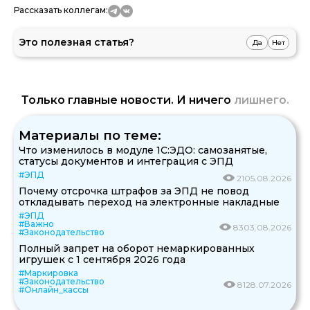
Рассказать коллегам:
Это полезная статья?
Да
Нет
Только главные новости. И ничего
лишнего.
Материалы по теме:
Что изменилось в модуле 1С:ЭДО: самозанятые,
статусы документов и интеграция с ЭПД
#ЭПД
21
05.08.2026
Почему отсрочка штрафов за ЭПД не повод
откладывать переход на электронные накладные
#ЭПД
#Важно
83
03.08.2026
#Законодательство
Полный запрет на оборот немаркированных
игрушек с 1 сентября 2026 года
#Маркировка
#Законодательство
81
28.07.2026
#Онлайн_кассы