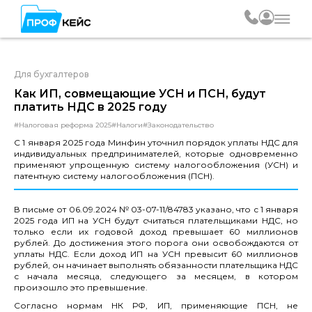
Для бухгалтеров
Как ИП, совмещающие УСН и ПСН, будут
платить НДС в 2025 году
#Налоговая реформа 2025
#Налоги
#Законодательство
С 1 января 2025 года Минфин уточнил порядок уплаты НДС для
индивидуальных предпринимателей, которые одновременно
применяют упрощенную систему налогообложения (УСН) и
патентную систему налогообложения (ПСН).
В письме от 06.09.2024 № 03-07-11/84783 указано, что с 1 января
2025 года ИП на УСН будут считаться плательщиками НДС, но
только если их годовой доход превышает 60 миллионов
рублей. До достижения этого порога они освобождаются от
уплаты НДС. Если доход ИП на УСН превысит 60 миллионов
рублей, он начинает выполнять обязанности плательщика НДС
с начала месяца, следующего за месяцем, в котором
произошло это превышение.
Согласно нормам НК РФ, ИП, применяющие ПСН, не