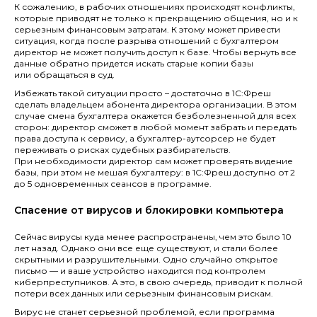
К сожалению, в рабочих отношениях происходят конфликты,
которые приводят не только к прекращению общения, но и к
серьезным финансовым затратам. К этому может привести
ситуация, когда после разрыва отношений с бухгалтером
директор не может получить доступ к базе. Чтобы вернуть все
данные обратно придется искать старые копии базы
или обращаться в суд.
Избежать такой ситуации просто – достаточно в 1С:Фреш
сделать владельцем абонента директора организации. В этом
случае смена бухгалтера окажется безболезненной для всех
сторон: директор сможет в любой момент забрать и передать
права доступа к сервису, а бухгалтер-аутсорсер не будет
переживать о рисках судебных разбирательств.
При необходимости директор сам может проверять видение
базы, при этом не мешая бухгалтеру: в 1С:Фреш доступно от 2
до 5 одновременных сеансов в программе.
Спасение от вирусов и блокировки компьютера
Сейчас вирусы куда менее распространены, чем это было 10
лет назад. Однако они все еще существуют, и стали более
скрытными и разрушительными. Одно случайно открытое
письмо — и ваше устройство находится под контролем
киберпреступников. А это, в свою очередь, приводит к полной
потери всех данных или серьезным финансовым рискам.
Вирус не станет серьезной проблемой, если программа