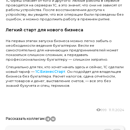
1С:Фреш спасает от того и другого: любые работы в сервисе
проводятся на серверах 1С, а это значит, что они не зависят от
работы устройства. После восстановления доступа к
устройству, вы увидите, что все операции были проведены без
ошибок, и можно продолжить работу в прежнем ритме.
Легкий старт для нового бизнеса
На первых этапах запуска бизнеса можно легко забыть о
необходимости ведения бухгалтерии. Вести ее
самостоятельно для начинающих предпринимателей может
показаться слишком сложным, а передавать
профессиональному бухгалтеру — слишком затратно.
Специально для тех, кто хочет начать здесь и сейчас, 1С сделали
новый тариф —
1С:БизнесСтарт
. Он подойдет для владельцев
бизнеса без бухгалтера. Расчет налогов, сдача отчетности,
учет товаров и денег, выставление счетов, — все это без
знаний бухучета и спец. терминов.
999
11.11.2024
Рассказать коллегам: