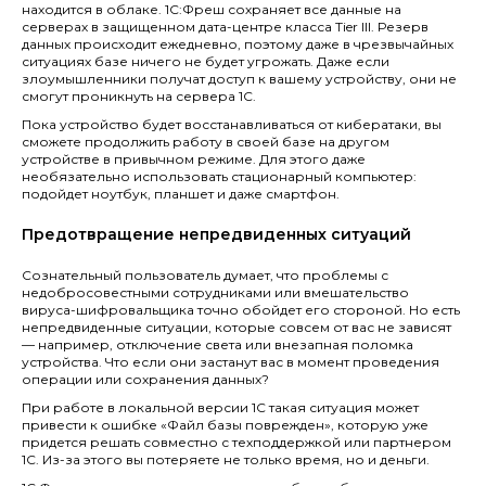
находится в облаке. 1С:Фреш сохраняет все данные на
серверах в защищенном дата-центре класса Tier III. Резерв
данных происходит ежедневно, поэтому даже в чрезвычайных
ситуациях базе ничего не будет угрожать. Даже если
злоумышленники получат доступ к вашему устройству, они не
смогут проникнуть на сервера 1С.
Пока устройство будет восстанавливаться от кибератаки, вы
сможете продолжить работу в своей базе на другом
устройстве в привычном режиме. Для этого даже
необязательно использовать стационарный компьютер:
подойдет ноутбук, планшет и даже смартфон.
Предотвращение непредвиденных ситуаций
Сознательный пользователь думает, что проблемы с
недобросовестными сотрудниками или вмешательство
вируса-шифровальщика точно обойдет его стороной. Но есть
непредвиденные ситуации, которые совсем от вас не зависят
— например, отключение света или внезапная поломка
устройства. Что если они застанут вас в момент проведения
операции или сохранения данных?
При работе в локальной версии 1С такая ситуация может
привести к ошибке «Файл базы поврежден», которую уже
придется решать совместно с техподдержкой или партнером
1С. Из-за этого вы потеряете не только время, но и деньги.