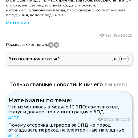
В отношении других маркируемых товаров, которых нет в этом
списке, запрет не действует. Сюда относится,
например, упакованная вода, парфюмерно-косметическая
продукция, велосипеды и т.д.
Источник
1142
16.01.2025
Рассказать коллегам:
Это полезная статья?
Да
Нет
Только главные новости. И ничего
лишнего.
Материалы по теме:
Что изменилось в модуле 1С:ЭДО: самозанятые,
статусы документов и интеграция с ЭПД
#ЭПД
20
05.08.2026
Почему отсрочка штрафов за ЭПД не повод
откладывать переход на электронные накладные
#ЭПД