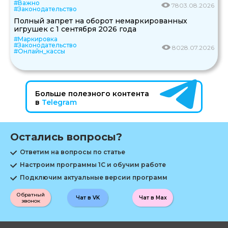
#Важно
78
03.08.2026
#Законодательство
Полный запрет на оборот немаркированных
игрушек с 1 сентября 2026 года
#Маркировка
#Законодательство
80
28.07.2026
#Онлайн_кассы
Больше полезного контента
в
Telegram
Остались вопросы?
Ответим на вопросы по статье
Настроим программы 1С и обучим работе
Подключим актуальные версии программ
Обратный
Чат в VK
Чат в Max
звонок