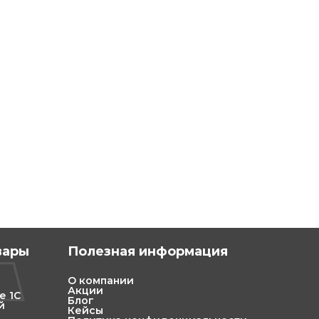
вары
Полезная информация
О компании
Акции
е 1С
Блог
й
Кейсы