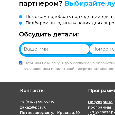
партнером?
Выбирайте лу
Поможем подобрать подходящий для ва
Подберем выгодные условия для сопр
Обсудить детали:
Нажимая на кнопку, я даю согласие на обработк
соглашением
и
политикой конфиденциальност
Контакты
Программы
+7
(8142)
55-55-05
Популярные
zakaz@pcs.ru
программы
1С:Бухгалтер
Петрозаводск, ул. Красная, 10