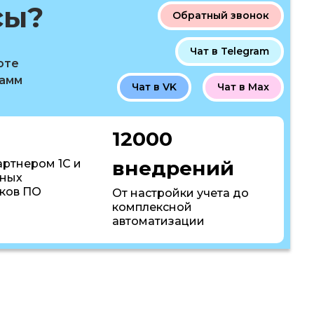
сы?
Обратный звонок
Чат в Telegram
оте
рамм
Чат в VK
Чат в Max
12000
внедрений
артнером 1С и
пных
ков ПО
От настройки учета до
комплексной
автоматизации