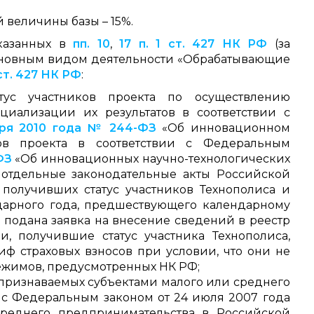
величины базы – 15%.
указанных в
пп. 10
,
17 п. 1 ст. 427 НК РФ
(за
новным видом деятельности «Обрабатывающие
1 ст. 427 НК РФ
:
тус участников проекта по осуществлению
циализации их результатов в соответствии с
бря 2010 года № 244-ФЗ
«Об инновационном
ков проекта в соответствии с Федеральным
ФЗ
«Об инновационных научно-технологических
отдельные законодательные акты Российской
получивших статус участников Технополиса и
ндарного года, предшествующего календарному
 подана заявка на внесение сведений в реестр
и, получившие статус участника Технополиса,
 страховых взносов при условии, что они не
жимов, предусмотренных НК РФ;
 признаваемых субъектами малого или среднего
 с Федеральным законом от 24 июля 2007 года
реднего предпринимательства в Российской