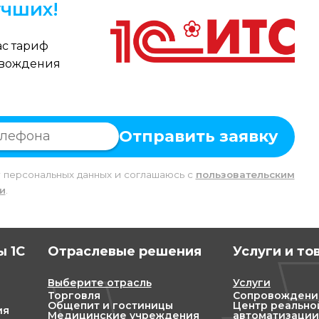
чших!
с тариф
овождения
Отправить заявку
у персональных данных и соглашаюсь c
пользовательским
и
.
 1С
Отраслевые решения
Услуги и то
Выберите отрасль
Услуги
Торговля
Сопровождени
Общепит и гостиницы
Центр реально
ия
Медицинские учреждения
автоматизации