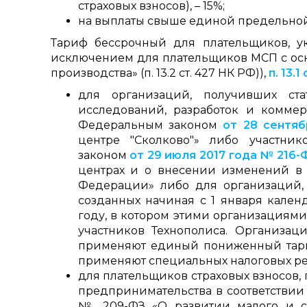
страховых взносов), – 15%;
на выплаты свыше единой предельной 
Тариф бессрочный для плательщиков, 
исключением для плательщиков МСП с ос
производства» (п. 13.2 ст. 427 НК РФ)),
п. 13.
для организаций, получивших ста
исследований, разработок и коммер
Федеральным законом
от 28 сентя
центре "Сколково"» либо участни
законом
от 29 июля 2017 года № 216-
центрах и о внесении изменений в 
Федерации» либо для организаций, 
созданных начиная с 1 января кале
году, в котором этими организациями
участников Технополиса. Организаци
применяют единый пониженный тариф
применяют специальных налоговых ре
для плательщиков страховых взносов,
предпринимательства в соответствии
№ 209-ФЗ «О развитии малого и с