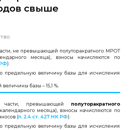
ходов свыше
тво
 части, не превышающей полуторакратного МРОТ
ендарного месяца), взносы начисляются по
 РФ
):
ю предельную величину базы для исчисления
еличины базы – 15,1 %.
 части, превышающей
полуторакратного
календарного месяца), взносы начисляются по
носов (
п. 2.4 ст. 427 НК РФ
):
ю предельную величину базы для исчисления