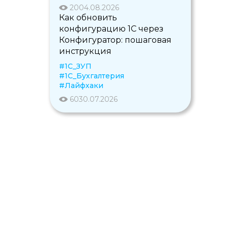
20
04.08.2026
Как обновить
конфигурацию 1С через
Конфигуратор: пошаговая
инструкция
#1С_ЗУП
#1С_Бухгалтерия
#Лайфхаки
60
30.07.2026