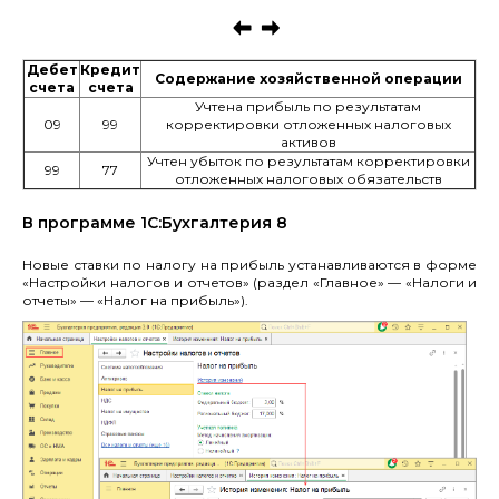
Дебет
К
редит
С
одержание хозяйственной операции
счета
счета
Учтена прибыль по результатам
09
99
корректировки отложенных налоговых
активов
Учтен убыток по результатам корректировки
99
77
отложенных налоговых обязательств
В программе 1С:Бухгалтерия 8
Новые ставки по налогу на прибыль устанавливаются в форме
«Настройки налогов и отчетов» (раздел «Главное» — «Налоги и
отчеты» — «Налог на прибыль»).