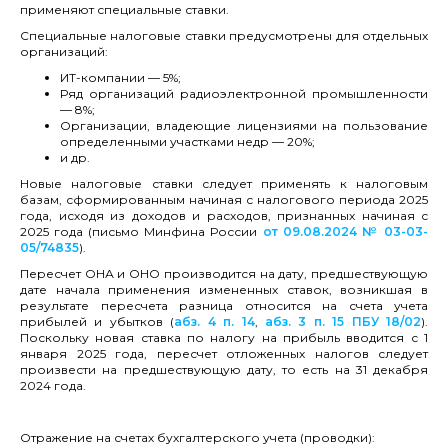
применяют специальные ставки.
Специальные налоговые ставки предусмотрены для отдельных
организаций:
ИТ-компании — 5%;
Ряд организаций радиоэлектронной промышленности
— 8%;
Организации, владеющие лицензиями на пользование
определенными участками недр — 20%;
и др.
Новые налоговые ставки следует применять к налоговым
базам, сформированным начиная с налогового периода 2025
года, исходя из доходов и расходов, признанных начиная с
2025 года (письмо Минфина России
от 09.08.2024 № 03-03-
05/74835
).
Пересчет ОНА и ОНО производится на дату, предшествующую
дате начала применения измененных ставок, возникшая в
результате пересчета разница относится на счета учета
прибылей и убытков (
абз. 4 п. 14
,
абз. 3 п. 15 ПБУ 18/02
).
Поскольку новая ставка по налогу на прибыль вводится с 1
января 2025 года, пересчет отложенных налогов следует
произвести на предшествующую дату, то есть на 31 декабря
2024 года.
Отражение на счетах бухгалтерского учета (проводки):