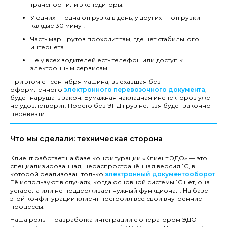
транспорт или экспедиторы.
У одних — одна отгрузка в день, у других — отгрузки
каждые 30 минут.
Часть маршрутов проходит там, где нет стабильного
интернета.
Не у всех водителей есть телефон или доступ к
электронным сервисам.
При этом с 1 сентября машина, выехавшая без
оформленного
электронного перевозочного документа
,
будет нарушать закон. Бумажная накладная инспекторов уже
не удовлетворит. Просто без ЭПД груз нельзя будет законно
перевезти.
Что мы сделали: техническая сторона
Клиент работает на базе конфигурации «Клиент ЭДО» — это
специализированная, нераспространённая версия 1С, в
которой реализован только
электронный документооборот
.
Её используют в случаях, когда основной системы 1С нет, она
устарела или не поддерживает нужный функционал. На базе
этой конфигурации клиент построил все свои внутренние
процессы.
Наша роль — разработка интеграции с оператором ЭДО