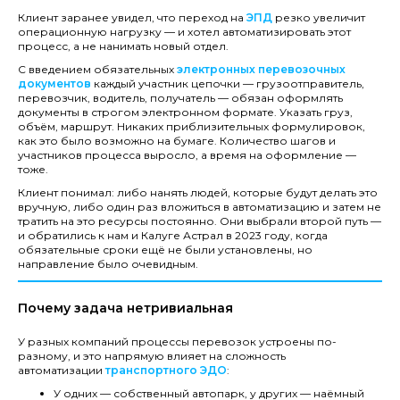
Клиент заранее увидел, что переход на
ЭПД
резко увеличит
операционную нагрузку — и хотел автоматизировать этот
процесс, а не нанимать новый отдел.
С введением обязательных
электронных перевозочных
документов
каждый участник цепочки — грузоотправитель,
перевозчик, водитель, получатель — обязан оформлять
документы в строгом электронном формате. Указать груз,
объём, маршрут. Никаких приблизительных формулировок,
как это было возможно на бумаге. Количество шагов и
участников процесса выросло, а время на оформление —
тоже.
Клиент понимал: либо нанять людей, которые будут делать это
вручную, либо один раз вложиться в автоматизацию и затем не
тратить на это ресурсы постоянно. Они выбрали второй путь —
и обратились к нам и Калуге Астрал в 2023 году, когда
обязательные сроки ещё не были установлены, но
направление было очевидным.
Почему задача нетривиальная
У разных компаний процессы перевозок устроены по-
разному, и это напрямую влияет на сложность
автоматизации
транспортного ЭДО
:
У одних — собственный автопарк, у других — наёмный