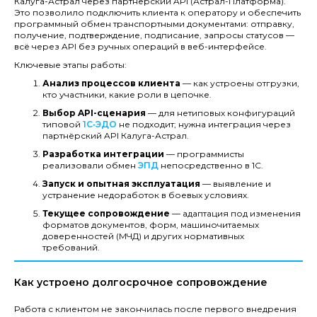
Калуга-Астрал через партнёрский API (Астрал-Платформа).
Это позволило подключить клиента к оператору и обеспечить
программный обмен транспортными документами: отправку,
получение, подтверждение, подписание, запросы статусов —
всё через API без ручных операций в веб-интерфейсе.
Ключевые этапы работы:
Анализ процессов клиента
— как устроены отгрузки,
кто участники, какие роли в цепочке.
Выбор API-сценария
— для нетиповых конфигураций
типовой
1С‑ЭДО
не подходит; нужна интеграция через
партнёрский API Калуга-Астрал.
Разработка интеграции
— программисты
реализовали обмен
ЭПД
непосредственно в 1С.
Запуск и опытная эксплуатация
— выявление и
устранение недоработок в боевых условиях.
Текущее сопровождение
— адаптация под изменения
форматов документов, форм, машиночитаемых
доверенностей (МЧД) и других нормативных
требований.
Как устроено долгосрочное сопровождение
Работа с клиентом не закончилась после первого внедрения