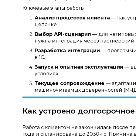
Ключевые этапы работы:
Анализ процессов клиента
— как уст
цепочке.
Выбор API-сценария
— для нетиповы
нужна интеграция через партнёрский A
Разработка интеграции
— программи
в 1С.
Запуск и опытная эксплуатация
— вы
условиях.
Текущее сопровождение
— адаптаци
машиночитаемых доверенностей (МЧД)
Как устроено долгосрочно
Работа с клиентом не закончилась после п
года и спланирована до 2030-го. Причина в