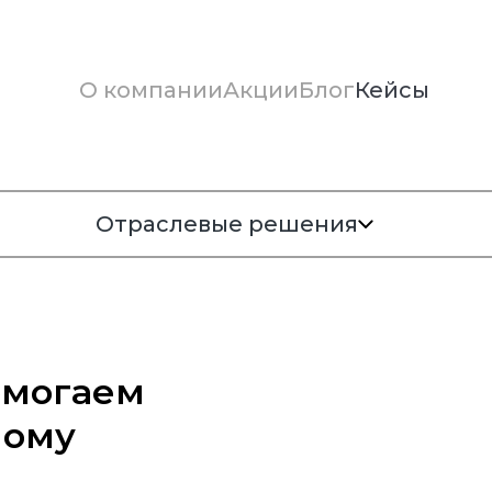
О компании
Акции
Блог
Кейсы
Отраслевые решения
помогаем
ному