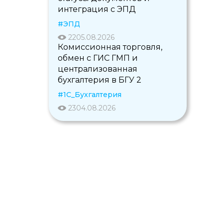
интеграция с ЭПД
#ЭПД
22
05.08.2026
Комиссионная торговля,
обмен с ГИС ГМП и
централизованная
бухгалтерия в БГУ 2
#1С_Бухгалтерия
23
04.08.2026