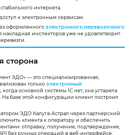
 стабильного интернета.
 доступ к электронным сервисам.
 без оформленного
электронного перевозочного
ая накладная инспекторов уже не удовлетворит.
перевезти.
я сторона
лиент ЭДО» — это специализированная,
реализован только
электронный
х, когда основной системы 1С нет, она устарела
На базе этой конфигурации клиент построил
ратором ЭДО Калуга-Астрал через партнёрский
дключить клиента к оператору и обеспечить
нтами: отправку, получение, подтверждение,
API без ручных операций в веб-интерфейсе.