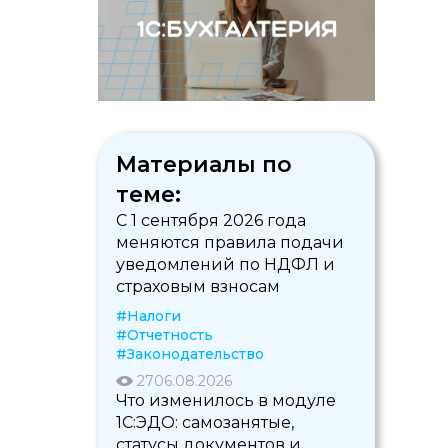
Материалы по
теме:
С 1 сентября 2026 года
меняются правила подачи
уведомлений по НДФЛ и
страховым взносам
#Налоги
#Отчетность
#Законодательство
27
06.08.2026
Что изменилось в модуле
1С:ЭДО: самозанятые,
статусы документов и