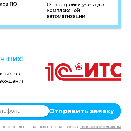
ков ПО
От настройки учета до
комплексной
автоматизации
чших!
с тариф
овождения
Отправить заявку
у персональных данных и соглашаюсь c
пользовательским