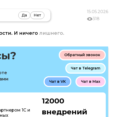
15.05.2026
Да
Нет
318
ости. И ничего
лишнего.
сы?
Обратный звонок
Чат в Telegram
оте
рамм
Чат в VK
Чат в Max
12000
внедрений
артнером 1С и
пных