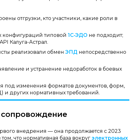
роены отгрузки, кто участники, какие роли в
х конфигураций типовой
1С‑ЭДО
не подходит;
PI Калуга-Астрал.
сты реализовали обмен
ЭПД
непосредственно
явление и устранение недоработок в боевых
я под изменения форматов документов, форм,
 и других нормативных требований.
е сопровождение
ервого внедрения — она продолжается с 2023
 том, что нормативная база вокруг
электронных