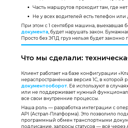
Часть маршрутов проходит там, где нет
Не у всех водителей есть телефон или
При этом с 1 сентября машина, выехавшая
документа
, будет нарушать закон. Бумажн
Просто без ЭПД груз нельзя будет законно 
Что мы сделали: техническа
Клиент работает на базе конфигурации «К
нераспространённая версия 1С, в которой 
документооборот
. Её используют в случая
или не поддерживает нужный функционал. 
все свои внутренние процессы.
Наша роль — разработка интеграции с опе
API (Астрал-Платформа). Это позволило по
программный обмен транспортными докуме
подписание, запросы статусов — всё через 