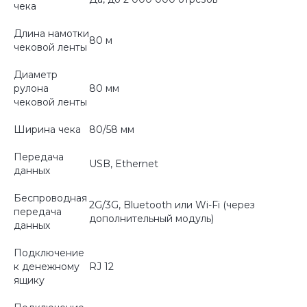
чека
Длина намотки
80 м
чековой ленты
Диаметр
рулона
80 мм
чековой ленты
Ширина чека
80/58 мм
Передача
USB, Ethernet
данных
Беспроводная
2G/3G, Bluetooth или Wi-Fi (через
передача
дополнительный модуль)
данных
Подключение
к денежному
RJ 12
ящику