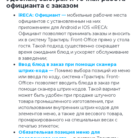
официанта с заказом
iRECA: Официант
—
мобильные рабочие места
официантов с установленным на них
приложением для Android и IOS «iRECA:
Официант позволяют принимать заказы и вносить
их в систему Трактиръ: Front-Office прямо у стола
гостя. Такой подход существенно сокращает
время ожидания блюд и ускоряет обслуживание
в заведении;
Ввод блюд в заказ при помощи сканера
штрих-кода
—
Помимо выбора позиций из меню
или ввода по коду, система «Трактиръ: Front-
Office» позволяет вводить блюда в заказ при
помощи сканера штрих-кодов. Такой вариант
может быть удобен при продаже штучного
товара промышленного изготовления, при
использовании внутренних штрих-кодов для
элементов меню, а также для весового товара,
промаркированного на специальных весах с
печатью этикеток;
Обязательная позиция меню для