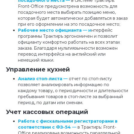
посадочного места
—
в системе Трактиръ:
Front-Office предусмотрена возможность для
посадочного места выбирать позицию меню,
которая будет автоматически добавляться в заказ
при его оформлении на это посадочное место;
Рабочее место официанта
— и
нтерфейс
программы Трактиръ эргономичен и позволит
официанту комфортно работать на всех этапах
заказа. Благодаря мультиязычности возможен
перевод интерфейса на английский или
немецкий языки.
Управление кухней
Анализ стоп-листа
—
отчет по стоп-листу
позволяет анализировать информацию по
каждому товару, о периодичности и длительности
пребывания товаров в стоп-листе за выбранный
период, по датам или сменам.
Учет кассовых операций
Работа с фискальными регистраторами в
соответствии с ФЗ-54
—
в Трактиръ: Front-
Office реализована возможность параллельной