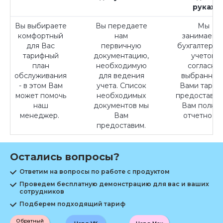
руках
Вы выбираете
Вы передаете
Мы
комфортный
нам
занимаемс
для Вас
первичную
бухгалтерск
тарифный
документацию,
учетом
план
необходимую
согласно
обслуживания
для ведения
выбранном
- в этом Вам
учета. Список
Вами тариф
может помочь
необходимых
предоставля
наш
документов мы
Вам полну
менеджер.
Вам
отчетность
предоставим.
Остались вопросы?
Ответим на вопросы по работе с продуктом
Проведем бесплатную демонстрацию для вас и ваших
сотрудников
Подберем подходящий тариф
Обратный