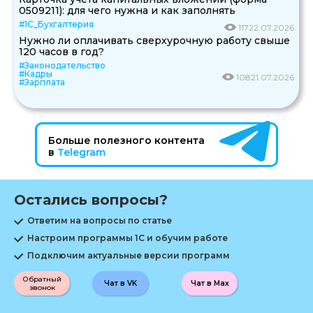
0509211): для чего нужна и как заполнять
#1С_Бухгалтерия
117
22.07.2026
Нужно ли оплачивать сверхурочную работу свыше
120 часов в год?
#Законодательство
#Кадры
108
21.07.2026
#Зарплата
Больше полезного контента
в
Telegram
Остались вопросы?
Ответим на вопросы по статье
Настроим программы 1С и обучим работе
Подключим актуальные версии программ
Обратный
Чат в VK
Чат в Max
звонок