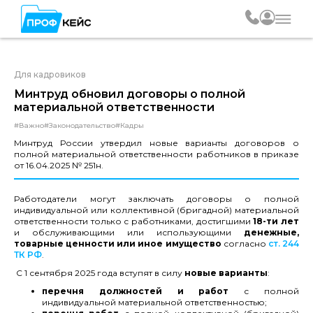
Для кадровиков
Минтруд обновил договоры о полной
материальной ответственности
#Важно
#Законодательство
#Кадры
Минтруд России утвердил новые варианты договоров о
полной материальной ответственности работников в приказе
от 16.04.2025 № 251н.
Работодатели могут заключать договоры о полной
индивидуальной или коллективной (бригадной) материальной
ответственности только с работниками, достигшими
18-ти лет
и обслуживающими или использующими
денежные,
товарные ценности или иное имущество
согласно
ст. 244
ТК РФ
.
С 1 сентября 2025 года вступят в силу
новые варианты
:
перечня должностей и работ
с полной
индивидуальной материальной ответственностью;