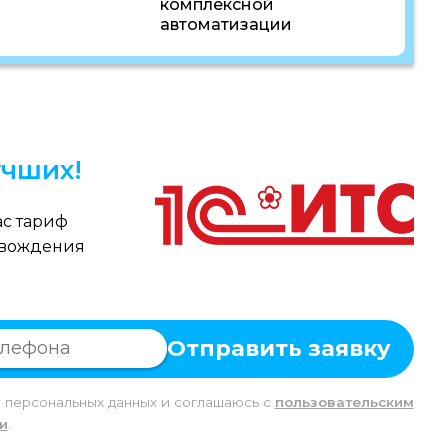
комплексной
автоматизации
чших!
с тариф
овождения
Отправить заявку
у персональных данных и соглашаюсь c
пользовательским
и
.