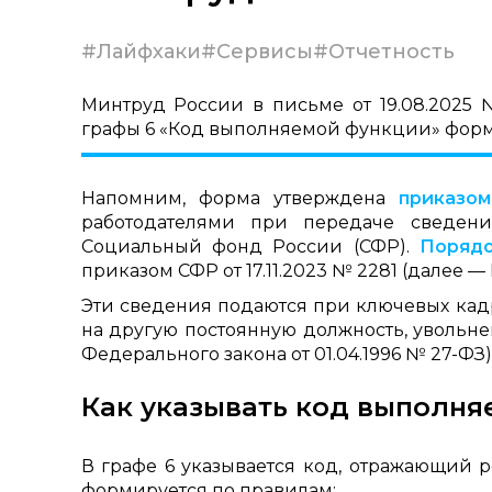
#Лайфхаки
#Сервисы
#Отчетность
Минтруд России в письме от 19.08.2025 
графы 6 «Код выполняемой функции» форм
Напомним, форма утверждена
приказом
работодателями при передаче сведени
Социальный фонд России (СФР).
Поряд
приказом СФР от 17.11.2023 № 2281 (далее —
Эти сведения подаются при ключевых кад
на другую постоянную должность, увольнении
Федерального закона от 01.04.1996 № 27-ФЗ)
Как указывать код выполн
В графе 6 указывается код, отражающий 
формируется по правилам: