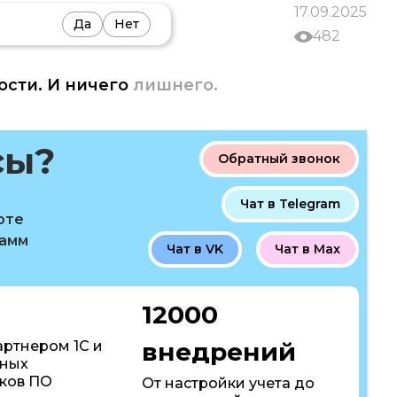
17.09.2025
Да
Нет
482
ости. И ничего
лишнего.
сы?
Обратный звонок
Чат в Telegram
оте
рамм
Чат в VK
Чат в Max
12000
внедрений
артнером 1С и
пных
ков ПО
От настройки учета до