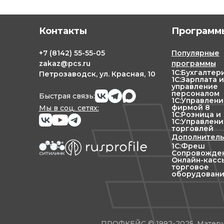
Контакты
Программы
+7
(8142)
55-55-05
Популярные
zakaz@pcs.ru
программы
1С:Бухгалтер
Петрозаводск, ул. Красная, 10
1С:Зарплата и
управление
персоналом
Быстрая связь:
1С:Управлен
фирмой 8
Мы в соц. сетях:
1С:Розница и
1С:Управлени
торговлей
Дополнитель
1С:Фреш
Сопровожден
Онлайн-касс
торговое
оборудован
ПРОФКЕЙС © 1992-2025. Матери