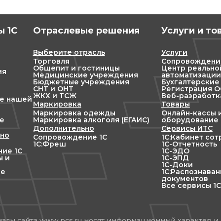
 1С
Отраслевые решения
Услуги и то
Выберите отрасль
Услуги
Торговля
Сопровождени
Общепит и гостиницы
Центр реально
ия
Медицинские учреждения
автоматизации
Бюджетные учреждения
Бухгалтерские
СНТ и ОНТ
Регистрация ОО
ЖКХ и ТСЖ
Веб-разработк
ие нашей
Маркировка
Товары
Маркировка одежды
Онлайн-кассы 
е
Маркировка алкоголя (ЕГАИС)
оборудование
Дополнительно
Сервисы ИТС
но
Сопровождение 1С
1С:Кабинет со
1С:Фреш
1С-Отчетность
ие 1С
1С-ЭДО
ы и
1С-ЭПД
1С-Доки
ие
1С:Распознава
документов
Все сервисы 1С
алы сайта www.pcs.ru носят информационный характер и 