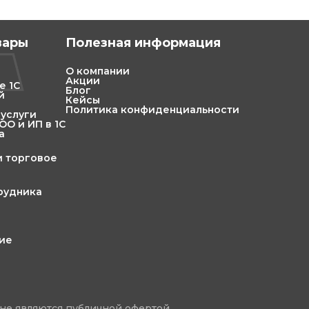
вары
Полезная информация
О компании
Акции
е 1С
Блог
й
Кейсы
Политика конфиденциальности
 услуги
О и ИП в 1С
а
и торговое
трудника
ние
не являются публичной офертой