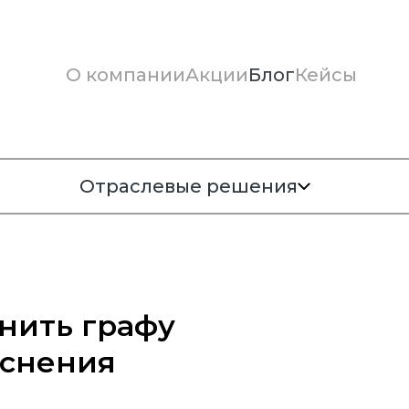
О компании
Акции
Блог
Кейсы
Отраслевые решения
нить графу
яснения