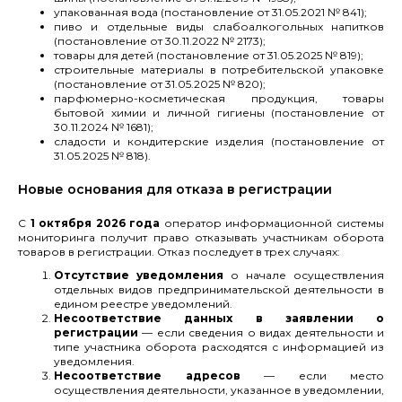
упакованная вода (постановление от 31.05.2021 № 841);
пиво и отдельные виды слабоалкогольных напитков
(постановление от 30.11.2022 № 2173);
товары для детей (постановление от 31.05.2025 № 819);
строительные материалы в потребительской упаковке
(постановление от 31.05.2025 № 820);
парфюмерно-косметическая продукция, товары
бытовой химии и личной гигиены (постановление от
30.11.2024 № 1681);
сладости и кондитерские изделия (постановление от
31.05.2025 № 818).
Новые основания для отказа в регистрации
С
1 октября 2026 года
оператор информационной системы
мониторинга получит право отказывать участникам оборота
товаров в регистрации. Отказ последует в трех случаях:
Отсутствие уведомления
о начале осуществления
отдельных видов предпринимательской деятельности в
едином реестре уведомлений.
Несоответствие данных в заявлении о
регистрации
— если сведения о видах деятельности и
типе участника оборота расходятся с информацией из
уведомления.
Несоответствие адресов
— если место
осуществления деятельности, указанное в уведомлении,