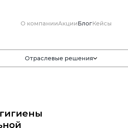
О компании
Акции
Блог
Кейсы
Отраслевые решения
 гигиены
ьной