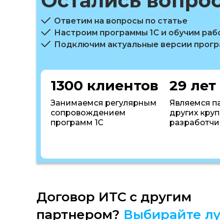
Остались вопро
Ответим на вопросы по статье
Настроим программы 1С и обучим раб
Подключим актуальные версии прог
1300 клиентов
29 лет
Занимаемся регулярным
Являемся п
сопровождением
других кру
программ 1С
разработчи
Договор ИТС с другим
партнером?
Выбирайте лу