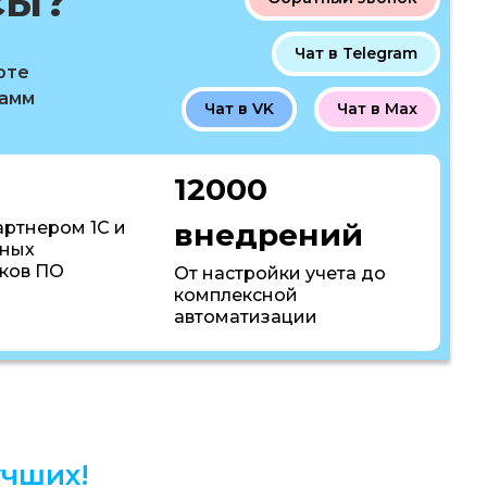
сы?
Чат в Telegram
оте
рамм
Чат в VK
Чат в Max
12000
внедрений
артнером 1С и
пных
ков ПО
От настройки учета до
комплексной
автоматизации
чших!