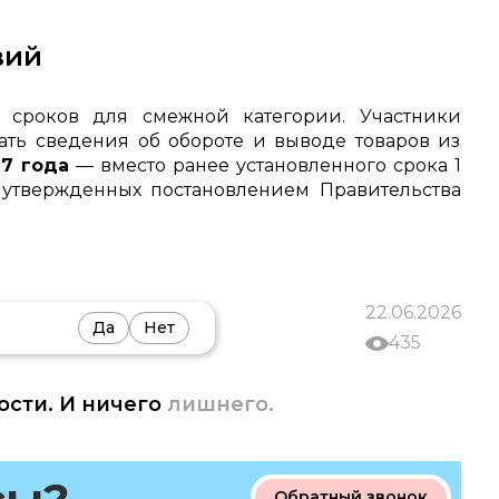
вий
у сроков для смежной категории. Участники
ать сведения об обороте и выводе товаров из
27 года
— вместо ранее установленного срока 1
, утвержденных постановлением Правительства
22.06.2026
Да
Нет
435
ости. И ничего
лишнего.
Обратный звонок