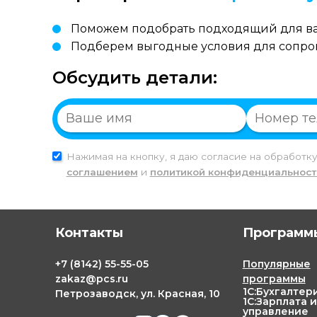
Поможем подобрать подходящий для ва
Подберем выгодные условия для сопр
Обсудить детали:
Нажимая на кнопку, я даю согласие на обработк
соглашением
и
политикой конфиденциальност
Контакты
Программы
+7
(8142)
55-55-05
Популярные
zakaz@pcs.ru
программы
1С:Бухгалтер
Петрозаводск, ул. Красная, 10
1С:Зарплата и
управление