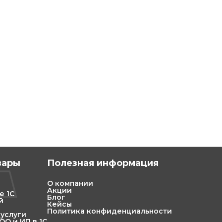
вары
Полезная информация
О компании
Акции
е 1С
Блог
й
Кейсы
Политика конфиденциальности
 услуги
О и ИП в 1С