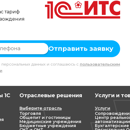
с тариф
овождения
Отправить заявку
у персональных данных и соглашаюсь c
пользовательским
и
.
 1С
Отраслевые решения
Услуги и то
Выберите отрасль
Услуги
Торговля
Сопровождени
Общепит и гостиницы
Центр реально
ия
Медицинские учреждения
автоматизации
Бюджетные учреждения
Бухгалтерские
СНТ и ОНТ
Регистрация ОО