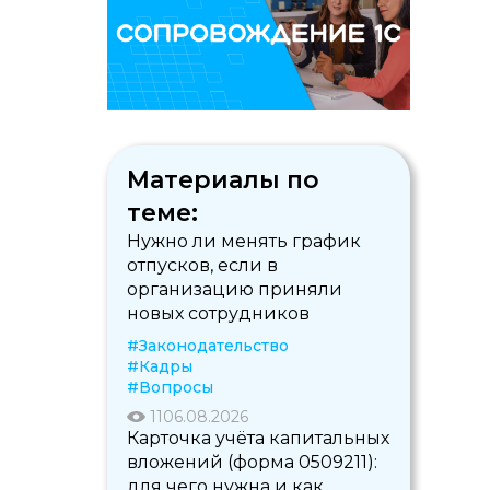
Материалы по
теме:
Нужно ли менять график
отпусков, если в
организацию приняли
новых сотрудников
#Законодательство
#Кадры
#Вопросы
11
06.08.2026
Карточка учёта капитальных
вложений (форма 0509211):
для чего нужна и как