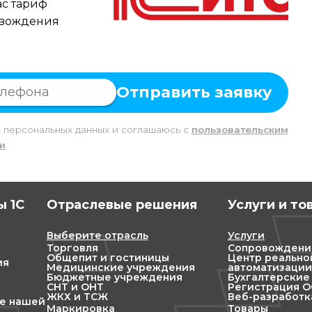
с тариф
овождения
Отправить заявку
у персональных данных и соглашаюсь c
пользовательским
и
.
 1С
Отраслевые решения
Услуги и то
Выберите отрасль
Услуги
Торговля
Сопровождени
Общепит и гостиницы
Центр реально
ия
Медицинские учреждения
автоматизации
Бюджетные учреждения
Бухгалтерские
СНТ и ОНТ
Регистрация ОО
ЖКХ и ТСЖ
Веб-разработк
ие нашей
Маркировка
Товары