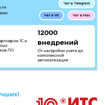
Чат в Telegram
оте
рамм
Чат в VK
Чат в Max
12000
внедрений
артнером 1С и
пных
ков ПО
От настройки учета до
комплексной
автоматизации
чших!