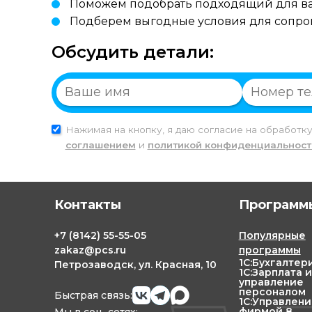
Поможем подобрать подходящий для ва
Подберем выгодные условия для сопр
Обсудить детали:
Нажимая на кнопку, я даю согласие на обработк
соглашением
и
политикой конфиденциальност
Контакты
Программы
+7
(8142)
55-55-05
Популярные
zakaz@pcs.ru
программы
1С:Бухгалтер
Петрозаводск, ул. Красная, 10
1С:Зарплата и
управление
персоналом
Быстрая связь:
1С:Управлен
фирмой 8