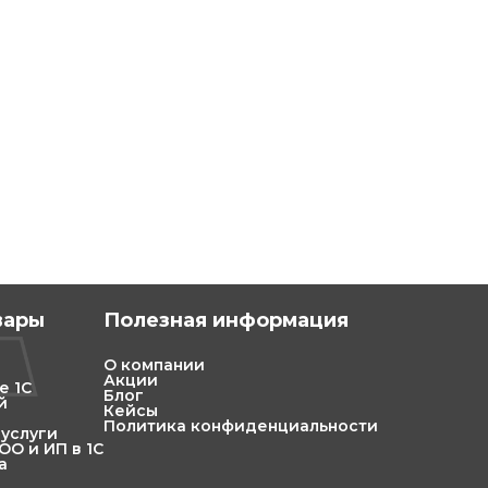
вары
Полезная информация
О компании
Акции
е 1С
Блог
й
Кейсы
Политика конфиденциальности
 услуги
О и ИП в 1С
а