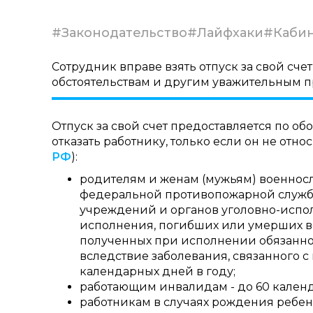
#Законодательство
#Лайфхаки
#Кабин
Сотрудник вправе взять отпуск за свой сче
обстоятельствам и другим уважительным п
Отпуск за свой счет предоставляется по о
отказать работнику, только если он не отн
РФ
):
родителям и женам (мужьям) военносл
федеральной противопожарной службы
учреждений и органов уголовно-испо
исполнения, погибших или умерших вс
полученных при исполнении обязаннос
вследствие заболевания, связанного с
календарных дней в году;
работающим инвалидам - до 60 календ
работникам в случаях рождения ребенк