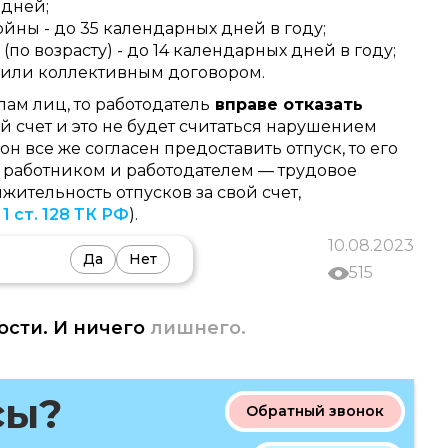
 дней;
йны - до 35 календарных дней в году;
о возрасту) - до 14 календарных дней в году;
К или коллективным договором.
ам лиц, то работодатель
вправе отказать
й счет и это не будет считаться нарушением
он все же согласен предоставить отпуск, то его
 работником и работодателем — трудовое
ительность отпусков за свой счет,
. 1 ст. 128 ТК РФ
).
10.08.2023
Да
Нет
515
ости. И ничего
лишнего.
сы?
Обратный звонок