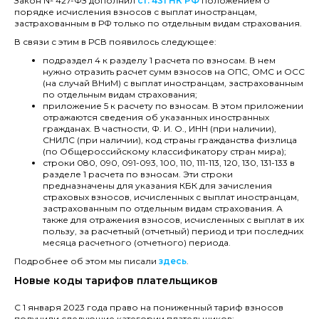
Закон № 427-ФЗ дополнил
ст. 431 НК РФ
положением о
порядке исчисления взносов с выплат иностранцам,
застрахованным в РФ только по отдельным видам страхования.
В связи с этим в РСВ появилось следующее:
подраздел 4 к разделу 1 расчета по взносам. В нем
нужно отразить расчет сумм взносов на ОПС, ОМС и ОСС
(на случай ВНиМ) с выплат иностранцам, застрахованным
по отдельным видам страхования;
приложение 5 к расчету по взносам. В этом приложении
отражаются сведения об указанных иностранных
гражданах. В частности, Ф. И. О., ИНН (при наличии),
СНИЛС (при наличии), код страны гражданства физлица
(по Общероссийскому классификатору стран мира);
строки 080, 090, 091-093, 100, 110, 111-113, 120, 130, 131-133 в
разделе 1 расчета по взносам. Эти строки
предназначены для указания КБК для зачисления
страховых взносов, исчисленных с выплат иностранцам,
застрахованным по отдельным видам страхования. А
также для отражения взносов, исчисленных с выплат в их
пользу, за расчетный (отчетный) период и три последних
месяца расчетного (отчетного) периода.
Подробнее об этом мы писали
здесь
.
Новые коды тарифов плательщиков
С 1 января 2023 года право на пониженный тариф взносов
получили следующие категории плательщиков: