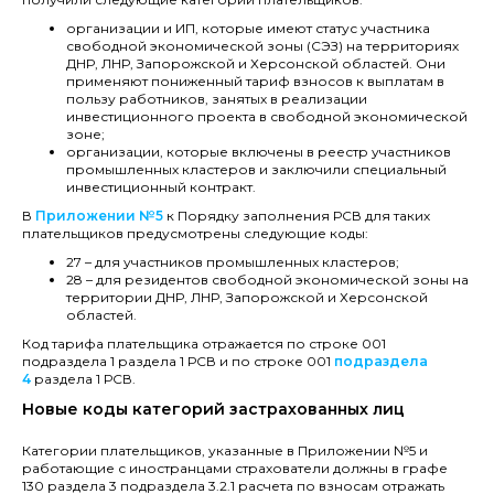
организации и ИП, которые имеют статус участника
свободной экономической зоны (СЭЗ) на территориях
ДНР, ЛНР, Запорожской и Херсонской областей. Они
применяют пониженный тариф взносов к выплатам в
пользу работников, занятых в реализации
инвестиционного проекта в свободной экономической
зоне;
организации, которые включены в реестр участников
промышленных кластеров и заключили специальный
инвестиционный контракт.
В
Приложении №5
к Порядку заполнения РСВ для таких
плательщиков предусмотрены следующие коды:
27 – для участников промышленных кластеров;
28 – для резидентов свободной экономической зоны на
территории ДНР, ЛНР, Запорожской и Херсонской
областей.
Код тарифа плательщика отражается по строке 001
подраздела 1 раздела 1 РСВ и по строке 001
подраздела
4
раздела 1 РСВ.
Новые коды категорий застрахованных лиц
Категории плательщиков, указанные в Приложении №5 и
работающие с иностранцами страхователи должны в графе
130 раздела 3 подраздела 3.2.1 расчета по взносам отражать