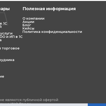
вары
Полезная информация
О компании
Акции
е 1С
Блог
й
Кейсы
Политика конфиденциальности
 услуги
О и ИП в 1С
а
и торговое
трудника
ние
не являются публичной офертой
ование
WebOne.su
.