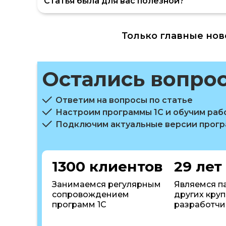
Статья была для вас полезной?
Только главные нов
Остались вопро
Ответим на вопросы по статье
Настроим программы 1С и обучим раб
Подключим актуальные версии прог
1300 клиентов
29 лет
Занимаемся регулярным
Являемся п
сопровождением
других кру
программ 1С
разработчи