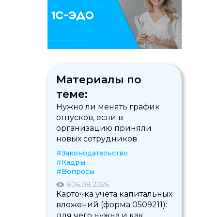
Материалы по
теме:
Нужно ли менять график
отпусков, если в
организацию приняли
новых сотрудников
#Законодательство
#Кадры
#Вопросы
8
06.08.2026
Карточка учёта капитальных
вложений (форма 0509211):
для чего нужна и как