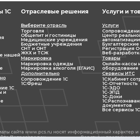
 1С
Отраслевые решения
Услуги и то
Выберите отрасль
Услуги
Торговля
Сопровождени
Общепит и гостиницы
Центр реально
ия
Медицинские учреждения
автоматизации
Бюджетные учреждения
Бухгалтерские
СНТ и ОНТ
Регистрация ОО
ЖКХ и ТСЖ
Веб-разработк
ие нашей
Маркировка
Товары
Маркировка одежды
Онлайн-кассы 
е
Маркировка алкоголя (ЕГАИС)
оборудование
Дополнительно
Сервисы ИТС
но
Сопровождение 1С
1С:Кабинет со
1С:Фреш
1С-Отчетность
ие 1С
1С-ЭДО
ы и
1С-ЭПД
1С-Доки
ие
1С:Распознава
документов
Все сервисы 1С
алы сайта www.pcs.ru носят информационный характер и 
йта Петрозаводск
Верстка и программир