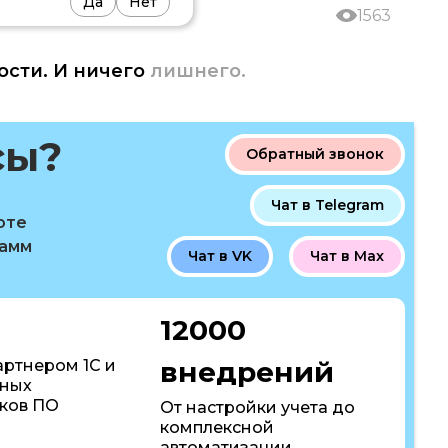
Да
Нет
1563
ости. И ничего
лишнего.
сы?
Обратный звонок
Чат в Telegram
оте
рамм
Чат в VK
Чат в Max
12000
внедрений
артнером 1С и
пных
ков ПО
От настройки учета до
комплексной
автоматизации