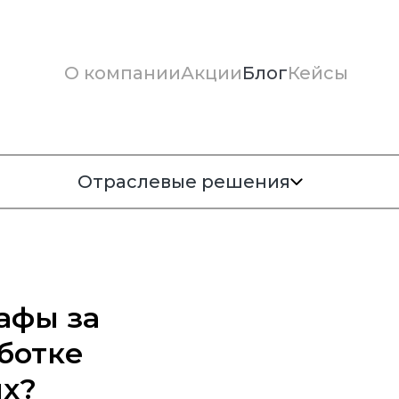
О компании
Акции
Блог
Кейсы
Отраслевые решения
афы за
ботке
х?