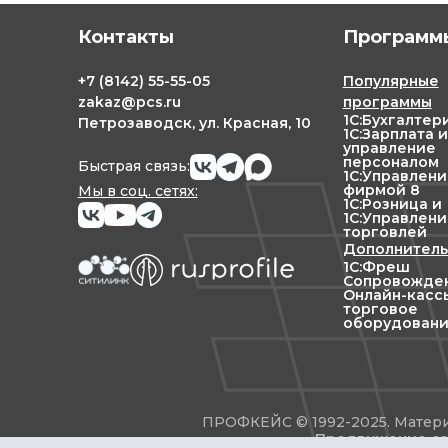
Контакты
Программы
+7
(8142)
55-55-05
Популярные
zakaz@pcs.ru
программы
1С:Бухгалтер
Петрозаводск, ул. Красная, 10
1С:Зарплата и
управление
персоналом
Быстрая связь:
1С:Управлен
фирмой 8
Мы в соц. сетях:
1С:Розница и
1С:Управлени
торговлей
Дополнитель
1С:Фреш
Сопровожден
Онлайн-касс
торговое
оборудован
ПРОФКЕЙС © 1992-2025. Матери
Продвижение са