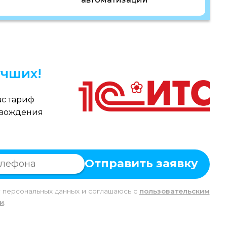
чших!
с тариф
овождения
Отправить заявку
у персональных данных и соглашаюсь c
пользовательским
и
.