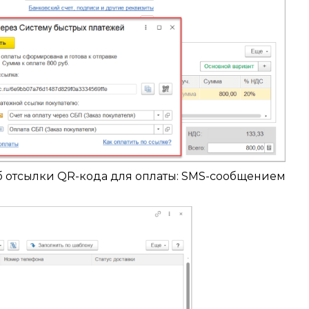
б отсылки QR-кода для оплаты: SMS-сообщением