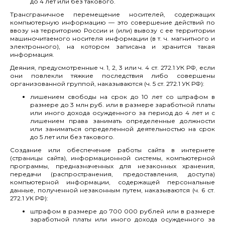
до 4 лет или без такового.
Трансграничное перемещение носителей, содержащих
компьютерную информацию — это совершение действий по
ввозу на территорию России и (или) вывозу с ее территории
машиночитаемого носителя информации (в т. ч. магнитного и
электронного), на котором записана и хранится такая
информация.
Деяния, предусмотренные ч. 1, 2, 3 или ч. 4 ст. 272.1 УК РФ, если
они повлекли тяжкие последствия либо совершены
организованной группой, наказываются (ч. 5 ст. 272.1 УК РФ):
лишением свободы на срок до 10 лет со штрафом в
размере до 3 млн руб. или в размере заработной платы
или иного дохода осужденного за период до 4 лет и с
лишением права занимать определенные должности
или заниматься определенной деятельностью на срок
до 5 лет или без такового.
Создание или обеспечение работы сайта в интернете
(страницы сайта), информационной системы, компьютерной
программы, предназначенных для незаконных хранения,
передачи (распространения, предоставления, доступа)
компьютерной информации, содержащей персональные
данные, полученной незаконным путем, наказываются (ч. 6 ст.
272.1 УК РФ):
штрафом в размере до 700 000 рублей или в размере
заработной платы или иного дохода осужденного за