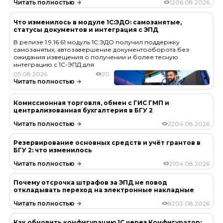
Читать полностью
12
06.08.2026
Что изменилось в модуле 1С:ЭДО: самозанятые,
статусы документов и интеграция с ЭПД
В релизе 1.9.16.61 модуль 1С:ЭДО получил поддержку
самозанятых, автозавершение документооборота без
ожидания извещения о получении и более тесную
интеграцию с 1С-ЭПД для
05.08.2026
20
Читать полностью
Комиссионная торговля, обмен с ГИС ГМП и
централизованная бухгалтерия в БГУ 2
Читать полностью
22
04.08.2026
Резервирование основных средств и учёт грантов в
БГУ 2: что изменилось
Читать полностью
21
04.08.2026
Почему отсрочка штрафов за ЭПД не повод
откладывать переход на электронные накладные
Читать полностью
82
03.08.2026
Как обновить конфигурацию 1С через Конфигуратор: