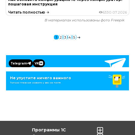
пошаговая инструкция
Читать полностью
63
30.07.2026
В материалах использованы фото Freepik
1
2
3
4
5
Telegram
VK
Не упустите ничего важного
Только главные новости у вас на почте
Программы 1С