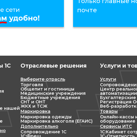
Только главные но
почте
 1С
Отраслевые решения
Услуги и то
Выберите отрасль
Услуги
Торговля
Сопровождени
Общепит и гостиницы
Центр реально
ия
Медицинские учреждения
автоматизации
Бюджетные учреждения
Бухгалтерские
СНТ и ОНТ
Регистрация ОО
ЖКХ и ТСЖ
Веб-разработк
ие нашей
Маркировка
Товары
Маркировка одежды
Онлайн-кассы 
е
Маркировка алкоголя (ЕГАИС)
оборудование
Дополнительно
Сервисы ИТС
но
Сопровождение 1С
1С:Кабинет со
1С:Фреш
1С-Отчетность