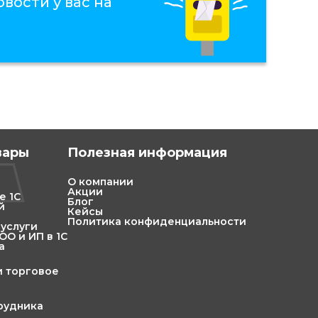
вости у вас на
вары
Полезная информация
О компании
Акции
е 1С
Блог
й
Кейсы
Политика конфиденциальности
 услуги
О и ИП в 1С
а
и торговое
трудника