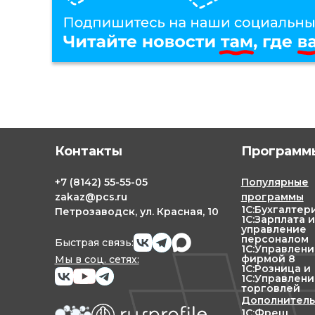
Контакты
Программы
+7
(8142)
55-55-05
Популярные
zakaz@pcs.ru
программы
1С:Бухгалтер
Петрозаводск, ул. Красная, 10
1С:Зарплата и
управление
персоналом
Быстрая связь:
1С:Управлен
фирмой 8
Мы в соц. сетях:
1С:Розница и
1С:Управлени
торговлей
Дополнитель
1С:Фреш